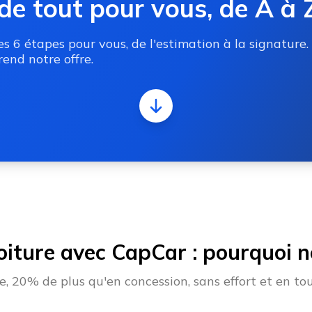
de tout pour vous, de A à 
 6 étapes pour vous, de l'estimation à la signature.
end notre offre.
oiture avec CapCar : pourquoi no
 20% de plus qu'en concession, sans effort et en tou