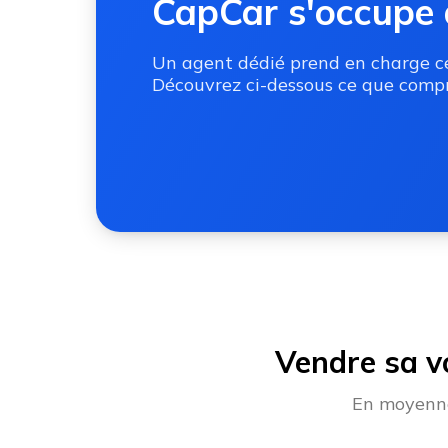
CapCar s'occupe 
Un agent dédié prend en charge ces
Découvrez ci-dessous ce que compr
Vendre sa v
En moyenne,