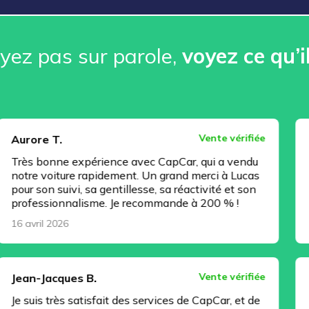
ez pas sur parole, ️
voyez ce qu’i
Vente vérifiée
.
Christophe 
e expérience avec CapCar, qui a vendu
Très bonne e
ture rapidement. Un grand merci à Lucas
d’esprit, to
uivi, sa gentillesse, sa réactivité et son
Florian Regna
nnalisme. Je recommande à 200 % !
professionne
26
15 avril 2026
Vente vérifiée
ques B.
Jeremy C.
ès satisfait des services de CapCar, et de
Excellente p