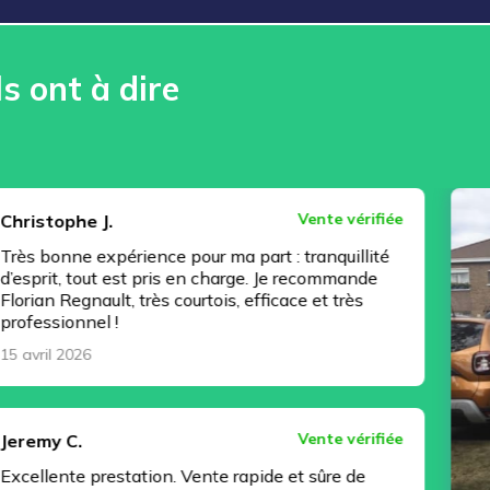
ls ont à dire
Vente vérifiée
J.
xpérience pour ma part : tranquillité
ut est pris en charge. Je recommande
ult, très courtois, efficace et très
l !
Vente vérifiée
restation. Vente rapide et sûre de