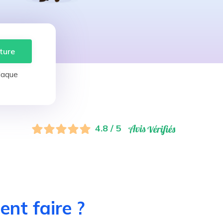
ture
laque
4.8 / 5
nt faire ?