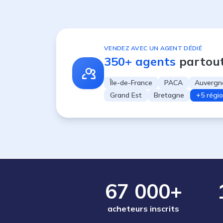
VENDEZ AVEC UN AGENT DÉDIÉ
350+ agents
partou
Île-de-France
PACA
Auvergn
Grand Est
Bretagne
+5 régi
67 000+
acheteurs inscrits