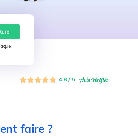
ture
laque
4.8 / 5
nt faire ?