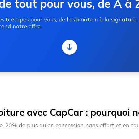
de tout pour vous, de A à 
 6 étapes pour vous, de l'estimation à la signature.
end notre offre.
oiture avec CapCar : pourquoi no
 20% de plus qu'en concession, sans effort et en tou