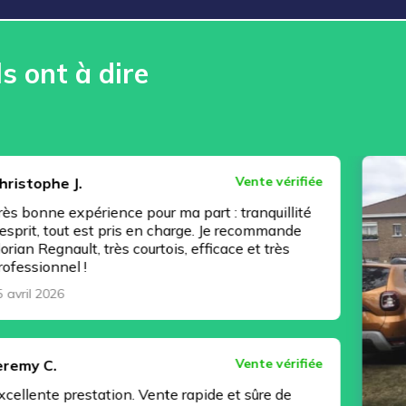
ls ont à dire
Vente vérifiée
érience pour ma part : tranquillité
 est pris en charge. Je recommande
t, très courtois, efficace et très
!
Vente vérifiée
station. Vente rapide et sûre de