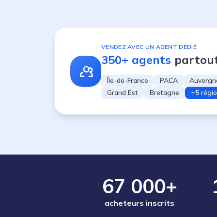
VENDEZ AVEC UN AGENT DÉDIÉ
350+ agents
partou
Île-de-France
PACA
Auvergn
Grand Est
Bretagne
+5 régi
67 000+
acheteurs inscrits