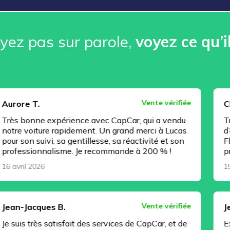
ez pas sur parole, ️
voyez ce qu’i
Vente vérifiée
Christophe J.
expérience avec CapCar, qui a vendu
Très bonne exp
re rapidement. Un grand merci à Lucas
d’esprit, tout
i, sa gentillesse, sa réactivité et son
Florian Regnaul
alisme. Je recommande à 200 % !
professionnel 
15 avril 2026
Vente vérifiée
es B.
Jeremy C.
 satisfait des services de CapCar, et de
Excellente pre