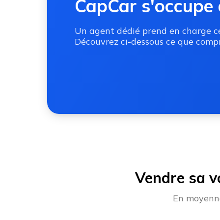
CapCar s'occupe 
Un agent dédié prend en charge ces
Découvrez ci-dessous ce que compr
Vendre sa v
En moyenne,