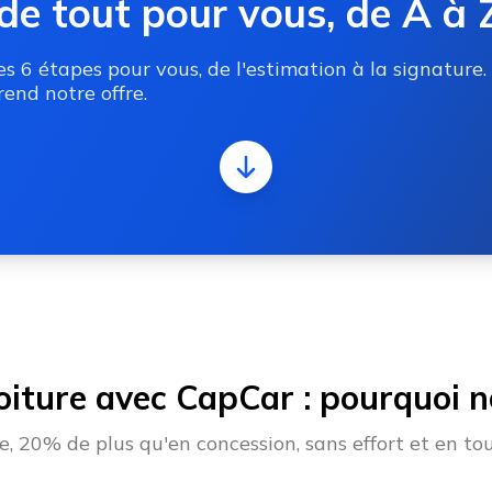
de tout pour vous, de A à 
 6 étapes pour vous, de l'estimation à la signature.
end notre offre.
oiture avec CapCar : pourquoi no
 20% de plus qu'en concession, sans effort et en tou