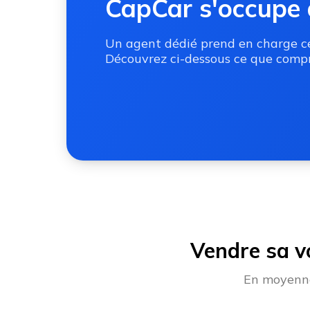
CapCar s'occupe 
Un agent dédié prend en charge ces
Découvrez ci-dessous ce que compr
Vendre sa v
En moyenne,