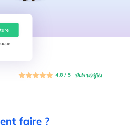
ture
laque
4.8 / 5
nt faire ?