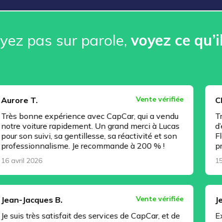
ez pas sur parole, ️
voyez ce qu’i
Vente vérifiée
Christophe J
expérience avec CapCar, qui a vendu
Très bonne exp
re rapidement. Un grand merci à Lucas
d’esprit, tout
vi, sa gentillesse, sa réactivité et son
Florian Regnaul
nalisme. Je recommande à 200 % !
professionnel 
15 avril 2026
Vente vérifiée
es B.
Jeremy C.
 satisfait des services de CapCar, et de
Excellente pre