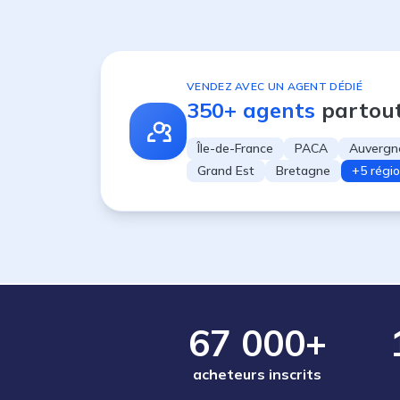
VENDEZ AVEC UN AGENT DÉDIÉ
350+ agents
partou
Île-de-France
PACA
Auvergn
Grand Est
Bretagne
+5 régi
67 000+
acheteurs inscrits