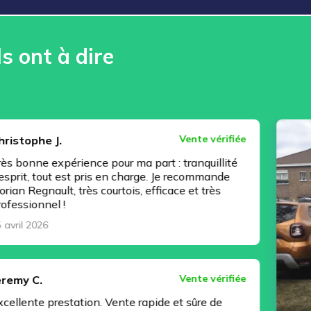
ls ont à dire
Vente vérifiée
.
érience pour ma part : tranquillité
 est pris en charge. Je recommande
t, très courtois, efficace et très
!
Vente vérifiée
station. Vente rapide et sûre de