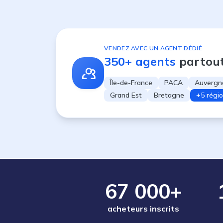
VENDEZ AVEC UN AGENT DÉDIÉ
350+ agents
partou
Île-de-France
PACA
Auvergn
Grand Est
Bretagne
+5 régi
67 000+
acheteurs inscrits