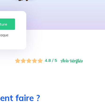
ture
laque
4.8 / 5
nt faire ?