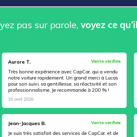
ez pas sur parole, ️
voyez ce qu’i
Vente vérifiée
.
Christophe
e expérience avec CapCar, qui a vendu
Très bonne 
ture rapidement. Un grand merci à Lucas
d’esprit, to
uivi, sa gentillesse, sa réactivité et son
Florian Regn
nnalisme. Je recommande à 200 % !
professionne
26
15 avril 2026
Vente vérifiée
ques B.
Jeremy C.
ès satisfait des services de CapCar, et de
Excellente 