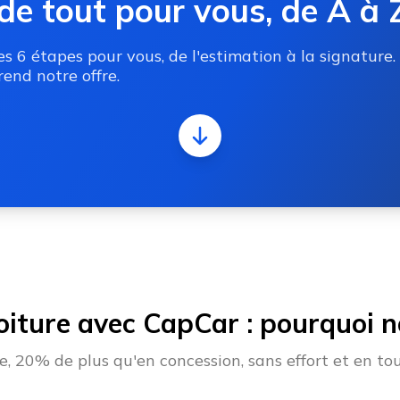
de tout pour vous, de A à 
 6 étapes pour vous, de l'estimation à la signature.
end notre offre.
oiture avec CapCar : pourquoi no
 20% de plus qu'en concession, sans effort et en tou