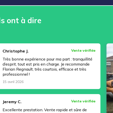
ls ont à dire
Vente vérifiée
 J.
expérience pour ma part : tranquillité
ut est pris en charge. Je recommande
ault, très courtois, efficace et très
l !
Vente vérifiée
prestation. Vente rapide et sûre de