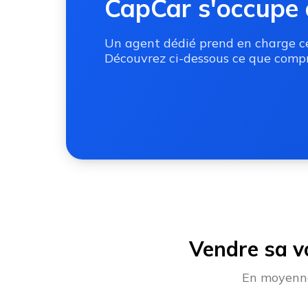
CapCar s'occupe 
Un agent dédié prend en charge ces
Découvrez ci-dessous ce que compr
Vendre sa v
En moyenne,