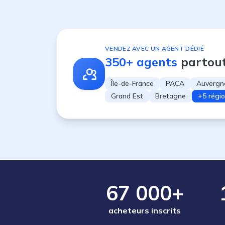
VENDEZ AVEC UN AGENT DÉDIÉ
350+ agents
partou
Île-de-France
PACA
Auvergn
Grand Est
Bretagne
+5 régi
67 000+
acheteurs inscrits