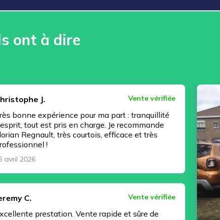
ls ont à dire
Vente vérifiée
.
périence pour ma part : tranquillité
 est pris en charge. Je recommande
lt, très courtois, efficace et très
!
Vente vérifiée
estation. Vente rapide et sûre de