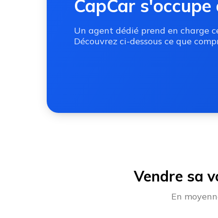
CapCar s'occupe 
Un agent dédié prend en charge ces
Découvrez ci-dessous ce que compr
Vendre sa v
En moyenne,