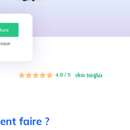
ture
laque
4.8 / 5
nt faire ?