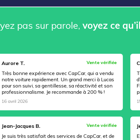
ez pas sur parole, ️
voyez ce qu’i
Vente vérifiée
Christophe J
 expérience avec CapCar, qui a vendu
Très bonne ex
re rapidement. Un grand merci à Lucas
d’esprit, tout
vi, sa gentillesse, sa réactivité et son
Florian Regnau
nalisme. Je recommande à 200 % !
professionnel 
15 avril 2026
Vente vérifiée
es B.
Jeremy C.
 satisfait des services de CapCar, et de
Excellente pr