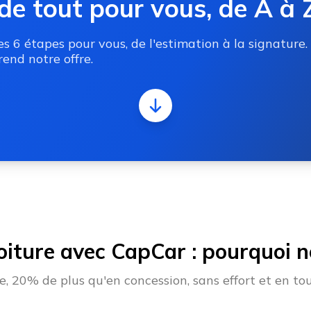
de tout pour vous, de A à 
 6 étapes pour vous, de l'estimation à la signature.
end notre offre.
oiture avec CapCar : pourquoi no
 20% de plus qu'en concession, sans effort et en tou