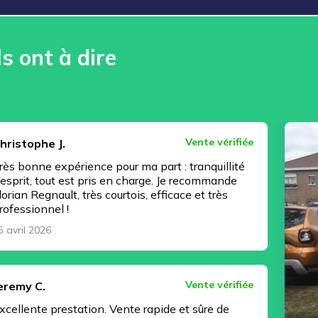
ls ont à dire
Vente vérifiée
.
périence pour ma part : tranquillité
t est pris en charge. Je recommande
lt, très courtois, efficace et très
 !
Vente vérifiée
estation. Vente rapide et sûre de