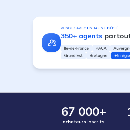
VENDEZ AVEC UN AGENT DÉDIÉ
350+ agents
partou
Île-de-France
PACA
Auvergn
Grand Est
Bretagne
+5 régi
67 000+
acheteurs inscrits