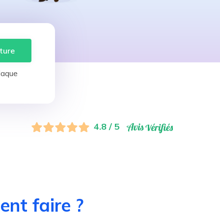
ture
laque
4.8 / 5
nt faire ?