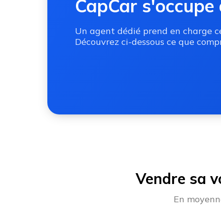
CapCar s'occupe 
Un agent dédié prend en charge ces
Découvrez ci-dessous ce que compr
Vendre sa v
En moyenne,