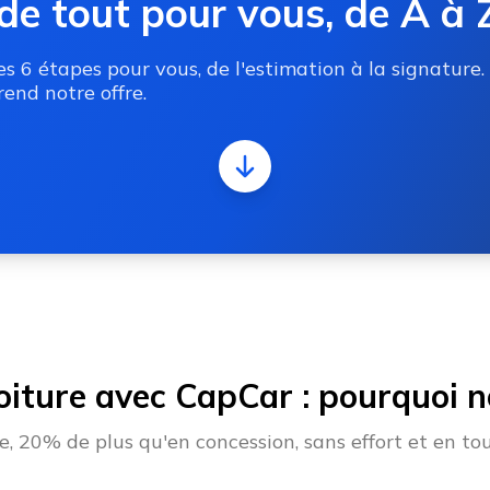
de tout pour vous, de A à 
 6 étapes pour vous, de l'estimation à la signature.
end notre offre.
oiture avec CapCar : pourquoi no
 20% de plus qu'en concession, sans effort et en tou