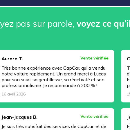
ez pas sur parole, ️
voyez ce qu’i
Vente vérifiée
Christophe J
 expérience avec CapCar, qui a vendu
Très bonne ex
re rapidement. Un grand merci à Lucas
d’esprit, tou
vi, sa gentillesse, sa réactivité et son
Florian Regnau
nalisme. Je recommande à 200 % !
professionnel
15 avril 2026
Vente vérifiée
es B.
Jeremy C.
 satisfait des services de CapCar, et de
Excellente pr