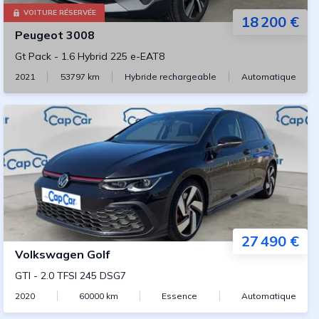
VOITURE RÉSERVÉE
18 200 €
Peugeot
3008
Gt Pack
-
1.6 Hybrid 225 e-EAT8
2021
53797
km
Hybride rechargeable
Automatique
27 490 €
Volkswagen
Golf
GTI
-
2.0 TFSI 245 DSG7
2020
60000
km
Essence
Automatique