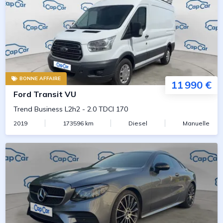
BONNE AFFAIRE
11 990 €
Ford
Transit VU
Trend Business L2h2
-
2.0 TDCI 170
2019
173596
km
Diesel
Manuelle