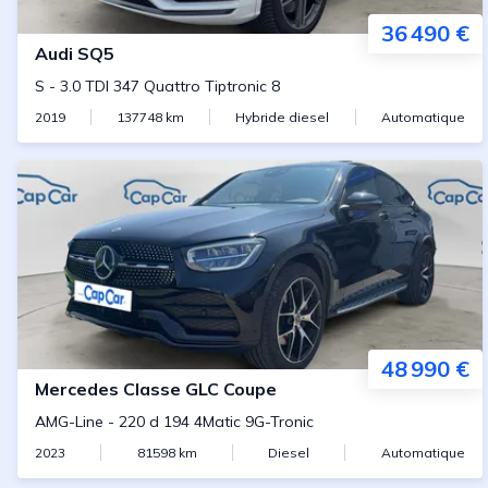
36 490 €
Audi
SQ5
S
-
3.0 TDI 347 Quattro Tiptronic 8
2019
137748
km
Hybride diesel
Automatique
48 990 €
Mercedes
Classe GLC Coupe
AMG-Line
-
220 d 194 4Matic 9G-Tronic
2023
81598
km
Diesel
Automatique