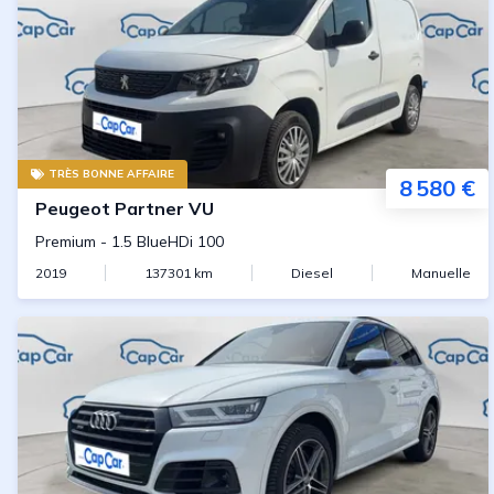
TRÈS BONNE AFFAIRE
8 580 €
Peugeot
Partner VU
Premium
-
1.5 BlueHDi 100
2019
137301
km
Diesel
Manuelle