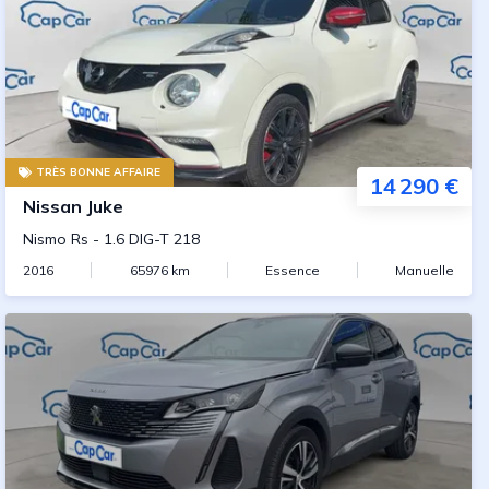
TRÈS BONNE AFFAIRE
14 290 €
Nissan
Juke
Nismo Rs
-
1.6 DIG-T 218
2016
65976
km
Essence
Manuelle