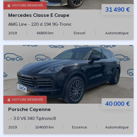
VOITURE RÉSERVÉE
31 490 €
Mercedes
Classe E Coupe
AMG Line
-
220 d 194 9G-Tronic
2019
66800
km
Diesel
Automatique
VOITURE RÉSERVÉE
40 000 €
Porsche
Cayenne
.
-
3.0 V6 340 Tiptronic8
2019
104500
km
Essence
Automatique