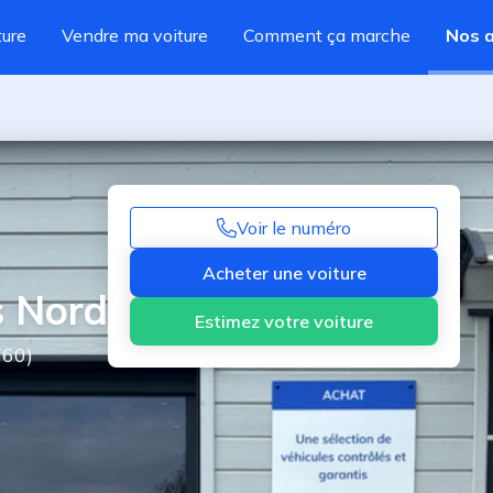
ture
Vendre ma voiture
Comment ça marche
Nos 
Voir le numéro
Acheter une voiture
 Nord
Estimez votre voiture
760
)