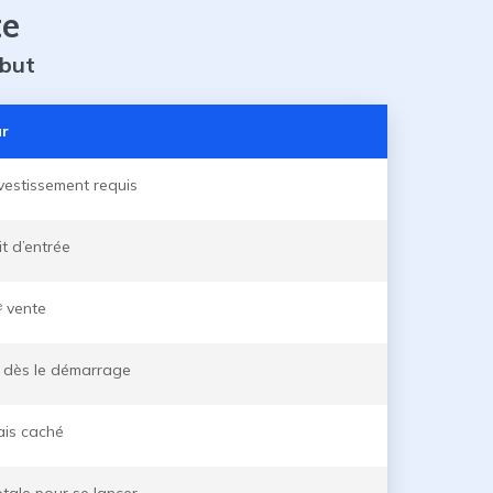
te
but
r
vestissement requis
t d’entrée
ᵉ vente
 dès le démarrage
ais caché