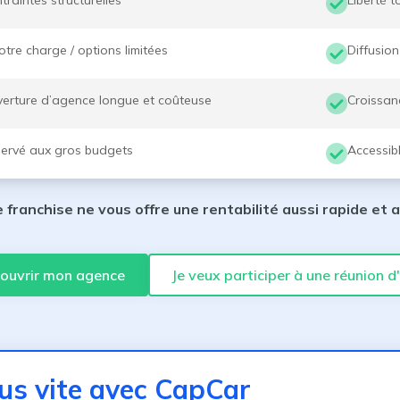
traintes structurelles
Liberté t
otre charge / options limitées
Diffusion
erture d’agence longue et coûteuse
Croissan
ervé aux gros budgets
Accessib
 franchise ne vous offre une rentabilité aussi rapide et
 ouvrir mon agence
Je veux participer à une réunion d
lus
vite avec
CapCar