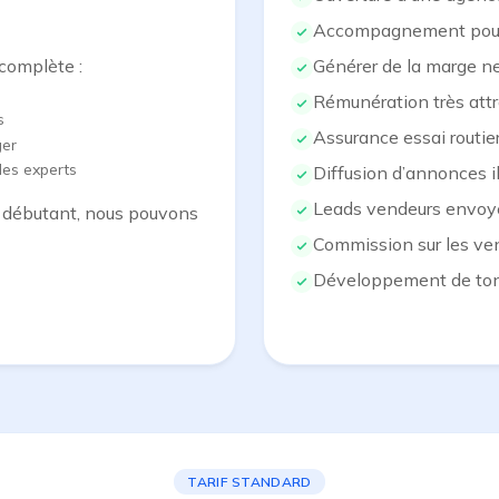
Accompagnement pour
complète :
Générer de la marge ne
Rémunération très att
s
Assurance essai routier
ger
des experts
Diffusion d’annonces i
Leads vendeurs envoyé
u débutant, nous pouvons
Commission sur les ven
Développement de ton r
TARIF STANDARD