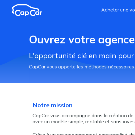
Aller au contenu principal
Acheter une vo
Ouvrez votre agence
L'opportunité clé en main pour
CapCar vous apporte les méthodes nécessaires et 
Notre mission
CapCar vous accompagne dans la création de 
avec
un
modèle
simple, rentable et sans
inves
Grâce à un accompagnement personnalisé, des 