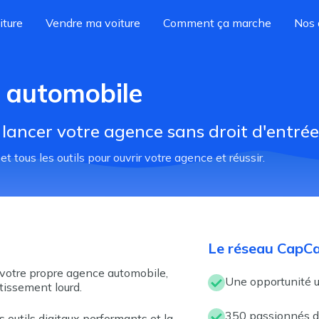
iture
Vendre ma voiture
Comment ça marche
Nos 
 automobile
 lancer votre agence sans droit d'entrée
tous les outils pour ouvrir votre agence et réussir.
Le réseau CapC
votre propre agence automobile,
Une opportunité u
tissement
lourd.
350 passionnés d
outils digitaux performants et la