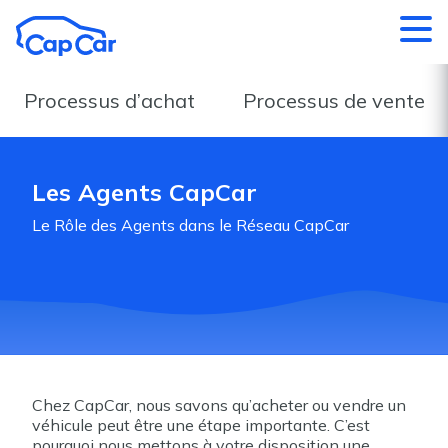
Aller au contenu principal
Processus d’achat
Processus de vente
Les Agents CapCar
Le Rôle des Agents dans le Réseau CapCar
Chez CapCar, nous savons qu’acheter ou vendre un
véhicule peut être une étape importante. C’est
pourquoi nous mettons à votre disposition une