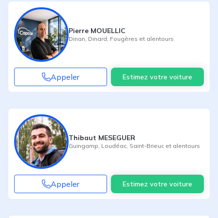
Pierre MOUELLIC
Dinan
,
Dinard
,
Fougères
et alentours
Appeler
Estimez votre voiture
Thibaut MESEGUER
Guingamp
,
Loudéac
,
Saint-Brieuc
et alentours
Appeler
Estimez votre voiture