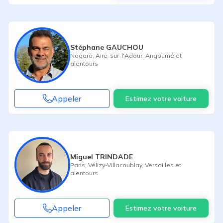
Stéphane GAUCHOU
Nogaro
,
Aire-sur-l'Adour
,
Angoumé
et
alentours
Appeler
Estimez votre voiture
Miguel TRINDADE
Paris
,
Vélizy-Villacoublay
,
Versailles
et
alentours
Appeler
Estimez votre voiture