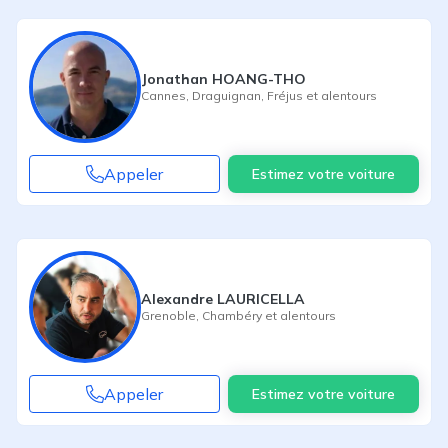
Jonathan HOANG-THO
Cannes
,
Draguignan
,
Fréjus
et alentours
Appeler
Estimez votre voiture
Alexandre LAURICELLA
Grenoble
,
Chambéry
et alentours
Appeler
Estimez votre voiture