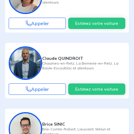
alentours
Appeler
Estimez votre voiture
Claude QUINDROIT
Chaumes-en-Retz
,
La Bernerie-en-Retz
,
La
Baule-Escoublac
et alentours
Appeler
Estimez votre voiture
Brice SINIC
Brie-Comte-Robert
,
Lieusaint
,
Melun
et
alentours