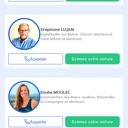
Stéphane LUJAN
Aigrefeuille-sur-Maine
,
Clisson
,
Machecoul-
Saint-Même
et alentours
Appeler
Estimez votre voiture
Elodie MOULEC
Arromanches-les-Bains
,
Audrieu
,
Banneville-
la-Campagne
et alentours
Appeler
Estimez votre voiture