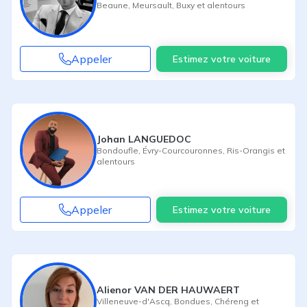
Beaune
,
Meursault
,
Buxy
et alentours
Appeler
Estimez votre voiture
Johan LANGUEDOC
Bondoufle
,
Évry-Courcouronnes
,
Ris-Orangis
et
alentours
Appeler
Estimez votre voiture
Alienor VAN DER HAUWAERT
Villeneuve-d'Ascq
,
Bondues
,
Chéreng
et