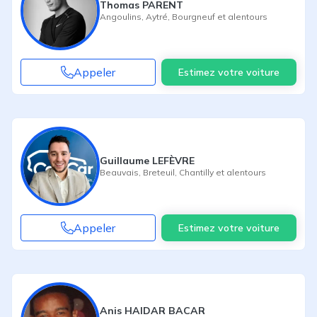
Thomas PARENT
Angoulins
,
Aytré
,
Bourgneuf
et alentours
Appeler
Estimez votre voiture
Guillaume LEFÈVRE
Beauvais
,
Breteuil
,
Chantilly
et alentours
Appeler
Estimez votre voiture
Anis HAIDAR BACAR