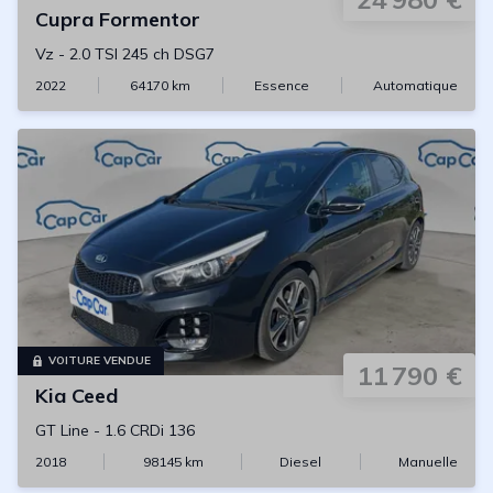
Cupra
Formentor
Vz
-
2.0 TSI 245 ch DSG7
2022
64170
km
Essence
Automatique
VOITURE VENDUE
11 790 €
Kia
Ceed
GT Line
-
1.6 CRDi 136
2018
98145
km
Diesel
Manuelle