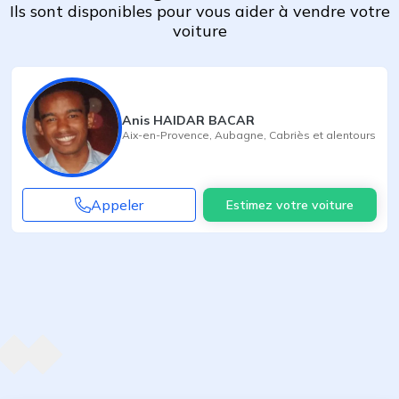
Ils sont disponibles pour vous aider à vendre votre
voiture
Anis HAIDAR BACAR
Aix-en-Provence
,
Aubagne
,
Cabriès
et alentours
Appeler
Estimez votre voiture
Agent suivant
ent