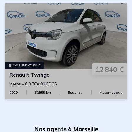
VOITURE VENDUE
12 840 €
Renault
Twingo
Intens
-
0.9 TCe 90 EDC6
2020
32855
km
Essence
Automatique
Nos agents à Marseille