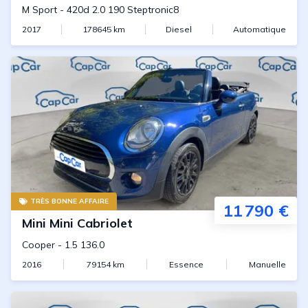
M Sport
-
420d 2.0 190 Steptronic8
2017
178645
km
Diesel
Automatique
TRÈS BONNE AFFAIRE
11 790 €
Mini
Mini Cabriolet
Cooper
-
1.5 136.0
2016
79154
km
Essence
Manuelle