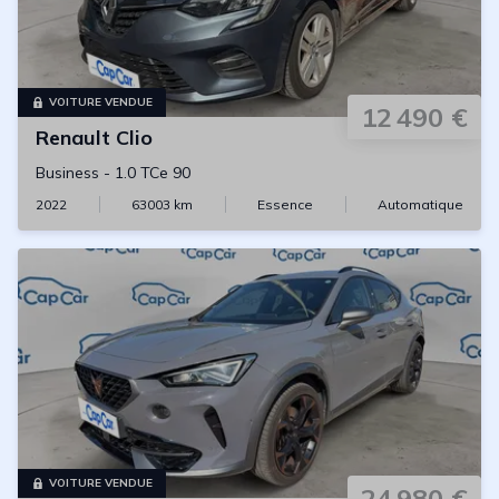
VOITURE VENDUE
12 490 €
Renault
Clio
Business
-
1.0 TCe 90
2022
63003
km
Essence
Automatique
VOITURE VENDUE
24 980 €