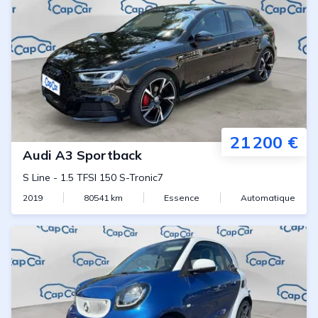
21 200 €
Audi
A3 Sportback
S Line
-
1.5 TFSI 150 S-Tronic7
2019
80541
km
Essence
Automatique