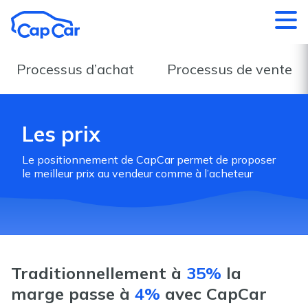
Aller au contenu principal
Processus d’achat
Processus de vente
Les prix
Le positionnement de CapCar permet de proposer
le meilleur prix au vendeur comme à l’acheteur
Traditionnellement à
35%
la
marge passe à
4%
avec CapCar