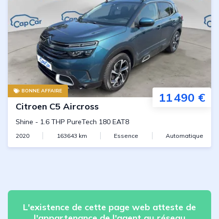
BONNE AFFAIRE
11 490 €
Citroen
C5 Aircross
Shine
-
1.6 THP PureTech 180 EAT8
2020
163643
km
Essence
Automatique
L'existence de cette page web atteste de
l'appartenance de l'agent au réseau