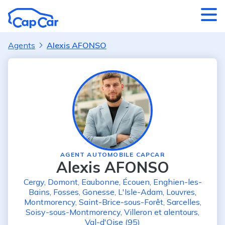
Aller au contenu principal
Agents
Alexis AFONSO
AGENT AUTOMOBILE CAPCAR
Alexis AFONSO
Cergy
,
Domont
,
Eaubonne
,
Écouen
,
Enghien-les-
Bains
,
Fosses
,
Gonesse
,
L'Isle-Adam
,
Louvres
,
Montmorency
,
Saint-Brice-sous-Forêt
,
Sarcelles
,
Soisy-sous-Montmorency
,
Villeron
et alentours
,
Val-d'Oise (95)