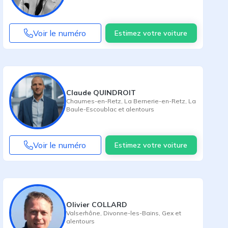
Voir le numéro
Estimez votre voiture
Claude QUINDROIT
Chaumes-en-Retz
,
La Bernerie-en-Retz
,
La
Baule-Escoublac
et alentours
Voir le numéro
Estimez votre voiture
Olivier COLLARD
Valserhône
,
Divonne-les-Bains
,
Gex
et
alentours