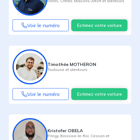
PARIS
,
Créteil
,
Maisons-Alfort
et alentours
Voir le numéro
Estimez votre voiture
Timothée MOTHERON
Toulouse
et alentours
Voir le numéro
Estimez votre voiture
Kristofer OBELA
Pringy
,
Boissise-le-Roi
,
Cesson
et