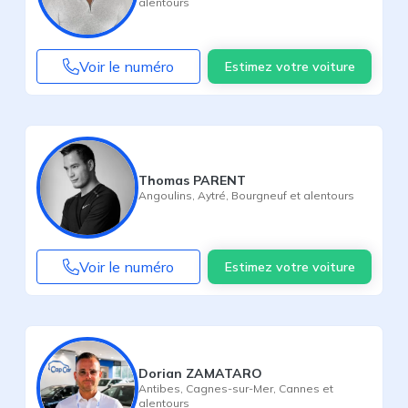
alentours
Voir le numéro
Estimez votre voiture
Thomas PARENT
Angoulins
,
Aytré
,
Bourgneuf
et alentours
Voir le numéro
Estimez votre voiture
Dorian ZAMATARO
Antibes
,
Cagnes-sur-Mer
,
Cannes
et
alentours