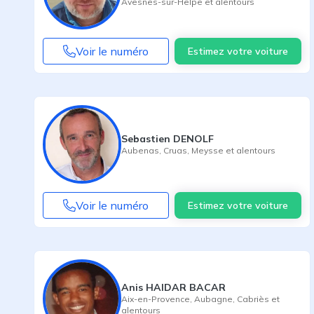
Avesnes-sur-Helpe
et alentours
Voir le numéro
Estimez votre voiture
Sebastien DENOLF
Aubenas
,
Cruas
,
Meysse
et alentours
Voir le numéro
Estimez votre voiture
Anis HAIDAR BACAR
Aix-en-Provence
,
Aubagne
,
Cabriès
et
alentours