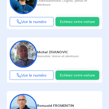
Châteaubernard
,
Cognac
,
Jarnac
et
alentours
Voir le numéro
Estimez votre voiture
Michel ZIVANOVIC
Grenoble
,
Voiron
et alentours
Voir le numéro
Estimez votre voiture
Romuald FROMENTIN