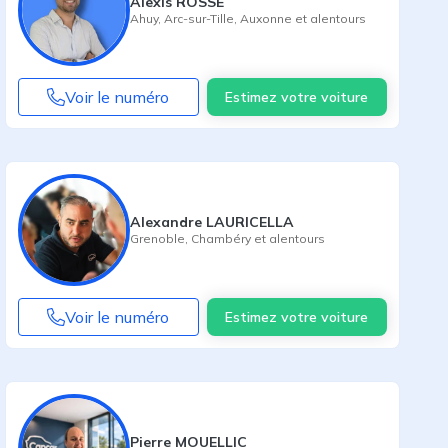
Alexis ROSSE
Ahuy
,
Arc-sur-Tille
,
Auxonne
et alentours
Voir le numéro
Estimez votre voiture
Alexandre LAURICELLA
Grenoble
,
Chambéry
et alentours
Voir le numéro
Estimez votre voiture
Pierre MOUELLIC