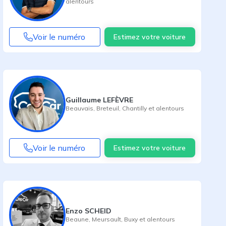
alentours
Voir le numéro
Estimez votre voiture
Guillaume LEFÈVRE
Beauvais
,
Breteuil
,
Chantilly
et alentours
Voir le numéro
Estimez votre voiture
Enzo SCHEID
Beaune
,
Meursault
,
Buxy
et alentours