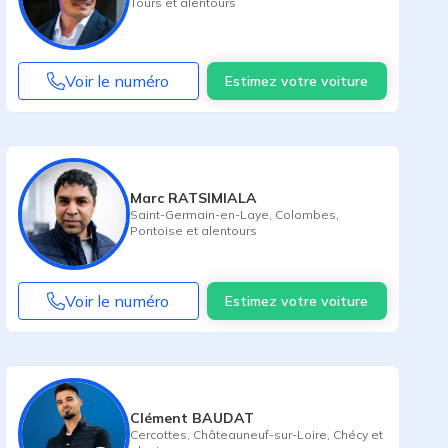
Tours
et alentours
Voir le numéro
Estimez votre voiture
Marc RATSIMIALA
Saint-Germain-en-Laye
,
Colombes
,
Pontoise
et alentours
Voir le numéro
Estimez votre voiture
Clément BAUDAT
Cercottes
,
Châteauneuf-sur-Loire
,
Chécy
et