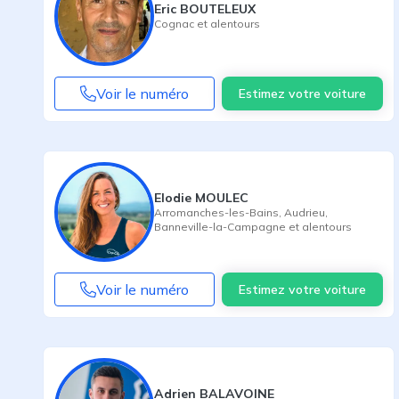
Eric BOUTELEUX
Cognac
et alentours
Voir le numéro
Estimez votre voiture
Elodie MOULEC
Arromanches-les-Bains
,
Audrieu
,
Banneville-la-Campagne
et alentours
Voir le numéro
Estimez votre voiture
Adrien BALAVOINE