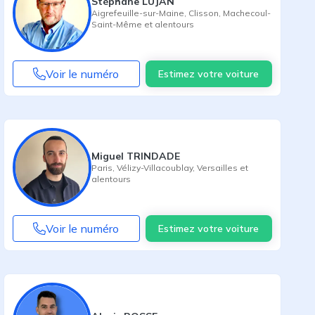
Stéphane LUJAN
Aigrefeuille-sur-Maine
,
Clisson
,
Machecoul-
Saint-Même
et alentours
Voir le numéro
Estimez votre voiture
Miguel TRINDADE
Paris
,
Vélizy-Villacoublay
,
Versailles
et
alentours
Voir le numéro
Estimez votre voiture