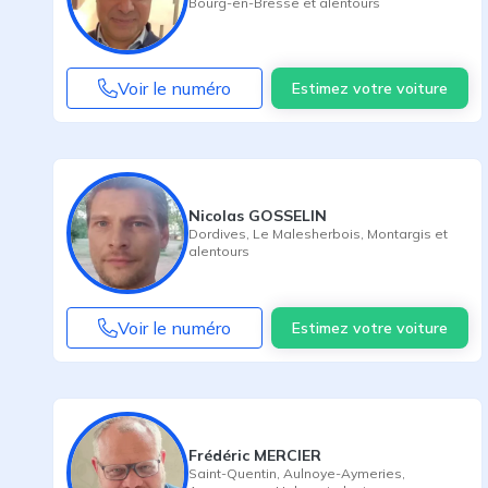
Bourg-en-Bresse
et alentours
Voir le numéro
Estimez votre voiture
Nicolas GOSSELIN
Dordives
,
Le Malesherbois
,
Montargis
et
alentours
Voir le numéro
Estimez votre voiture
Frédéric MERCIER
Saint-Quentin
,
Aulnoye-Aymeries
,