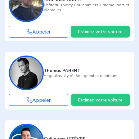
Château-Thierry
,
Coulommiers
,
Faremoutiers
et
alentours
Appeler
Estimez votre voiture
Thomas PARENT
Angoulins
,
Aytré
,
Bourgneuf
et alentours
Appeler
Estimez votre voiture
Guillaume LEFÈVRE