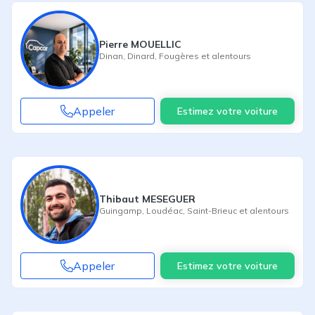
Pierre MOUELLIC
Dinan
,
Dinard
,
Fougères
et alentours
Appeler
Estimez votre voiture
Thibaut MESEGUER
Guingamp
,
Loudéac
,
Saint-Brieuc
et alentours
Appeler
Estimez votre voiture