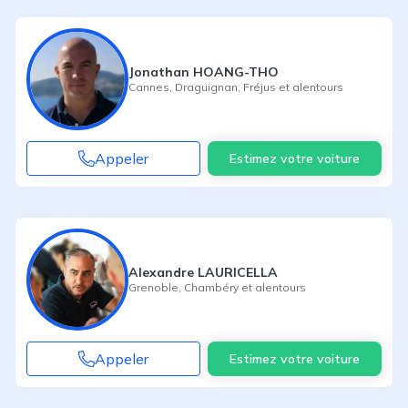
Jonathan HOANG-THO
Cannes
,
Draguignan
,
Fréjus
et alentours
Appeler
Estimez votre voiture
Alexandre LAURICELLA
Grenoble
,
Chambéry
et alentours
Appeler
Estimez votre voiture