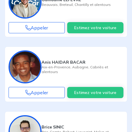
Beauvais
,
Breteuil
,
Chantilly
et alentours
Appeler
Estimez votre voiture
Anis HAIDAR BACAR
Aix-en-Provence
,
Aubagne
,
Cabriès
et
alentours
Appeler
Estimez votre voiture
Brice SINIC
Brie-Comte-Robert
,
Lieusaint
,
Melun
et