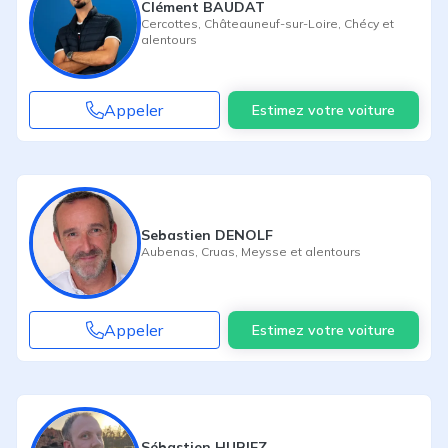
Clément BAUDAT
Cercottes
,
Châteauneuf-sur-Loire
,
Chécy
et
alentours
Appeler
Estimez votre voiture
Sebastien DENOLF
Aubenas
,
Cruas
,
Meysse
et alentours
Appeler
Estimez votre voiture
Sébastien HURIEZ