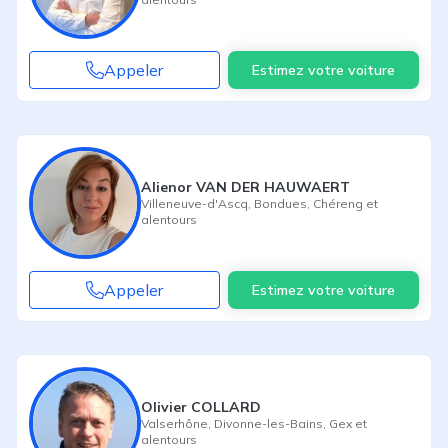
Appeler
Estimez votre voiture
Alienor VAN DER HAUWAERT
Villeneuve-d'Ascq
,
Bondues
,
Chéreng
et
alentours
Appeler
Estimez votre voiture
Olivier COLLARD
Valserhône
,
Divonne-les-Bains
,
Gex
et
alentours