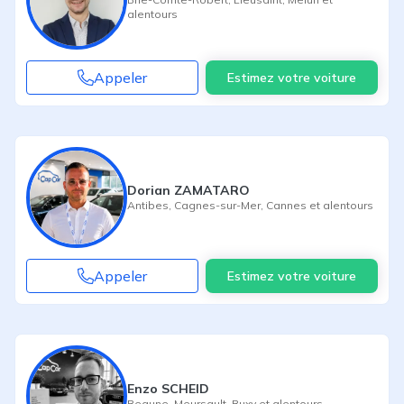
alentours
Appeler
Estimez votre voiture
Dorian ZAMATARO
Antibes
,
Cagnes-sur-Mer
,
Cannes
et alentours
Appeler
Estimez votre voiture
Enzo SCHEID
Beaune
,
Meursault
,
Buxy
et alentours