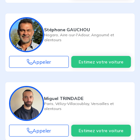
Stéphane GAUCHOU
Nogaro
,
Aire-sur-l'Adour
,
Angoumé
et
alentours
Appeler
Estimez votre voiture
Miguel TRINDADE
Paris
,
Vélizy-Villacoublay
,
Versailles
et
alentours
Appeler
Estimez votre voiture