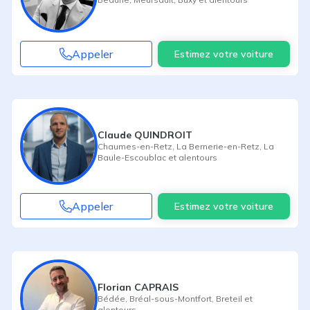
Appeler
Estimez votre voiture
Claude QUINDROIT
Chaumes-en-Retz
,
La Bernerie-en-Retz
,
La
Baule-Escoublac
et alentours
Appeler
Estimez votre voiture
Florian CAPRAIS
Bédée
,
Bréal-sous-Montfort
,
Breteil
et
alentours