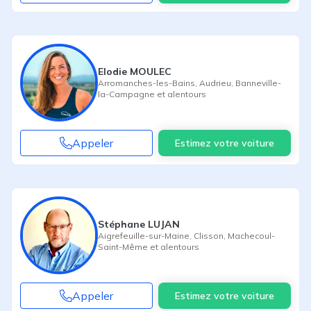
Elodie MOULEC
Arromanches-les-Bains
,
Audrieu
,
Banneville-
la-Campagne
et alentours
Appeler
Estimez votre voiture
Stéphane LUJAN
Aigrefeuille-sur-Maine
,
Clisson
,
Machecoul-
Saint-Même
et alentours
Appeler
Estimez votre voiture