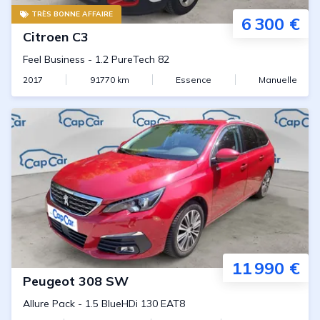
TRÈS BONNE AFFAIRE
6 300 €
Citroen
C3
Feel Business
-
1.2 PureTech 82
2017
91770
km
Essence
Manuelle
11 990 €
Peugeot
308 SW
Allure Pack
-
1.5 BlueHDi 130 EAT8