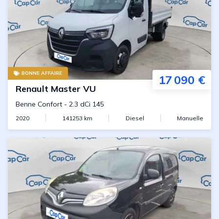
BONNE AFFAIRE
17 090 €
Renault
Master VU
Benne Confort
-
2.3 dCi 145
2020
141253
km
Diesel
Manuelle