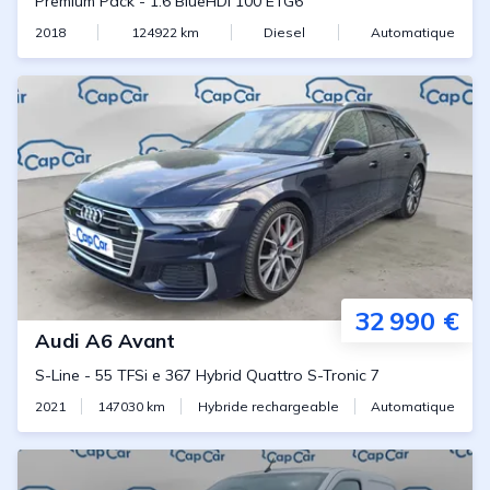
Premium Pack
-
1.6 BlueHDi 100 ETG6
2018
124922
km
Diesel
Automatique
32 990 €
Audi
A6 Avant
S-Line
-
55 TFSi e 367 Hybrid Quattro S-Tronic 7
2021
147030
km
Hybride rechargeable
Automatique