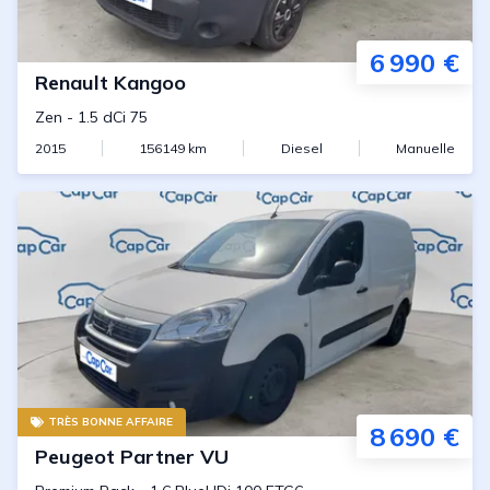
6 990 €
Renault
Kangoo
Zen
-
1.5 dCi 75
2015
156149
km
Diesel
Manuelle
TRÈS BONNE AFFAIRE
8 690 €
Peugeot
Partner VU