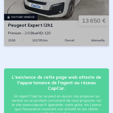
VOITURE VENDUE
13 650 €
Peugeot
Expert l2h1
Prenium
-
2.0 BlueHDi 120
2018
101705
km
Diesel
Manuelle
L'existence de cette page web atteste de
l'appartenance de l'agent au réseau
CapCar.
Un agent CapCar ne peut en aucun cas proposer un
service ou un produit concurrent de ceux proposés sur
le site www.capcar.fr (garantie, carte grise, etc.) parce
que l'assurance couvrant son activité et ses clients