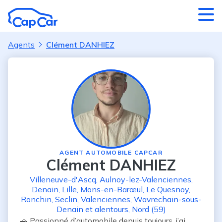
Aller au contenu principal
Agents
Clément DANHIEZ
AGENT AUTOMOBILE CAPCAR
Clément DANHIEZ
Villeneuve-d'Ascq
,
Aulnoy-lez-Valenciennes
,
Denain
,
Lille
,
Mons-en-Barœul
,
Le Quesnoy
,
Ronchin
,
Seclin
,
Valenciennes
,
Wavrechain-sous-
Denain
et alentours
,
Nord (59)
🚗 Passionné d’automobile depuis toujours, j’ai 