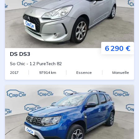
6 290 €
DS
DS3
So Chic
-
1.2 PureTech 82
2017
97914
km
Essence
Manuelle