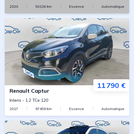
2020
50136
km
Essence
Automatique
11 790 €
Renault
Captur
Intens
-
1.2 TCe 120
2017
97459
km
Essence
Automatique