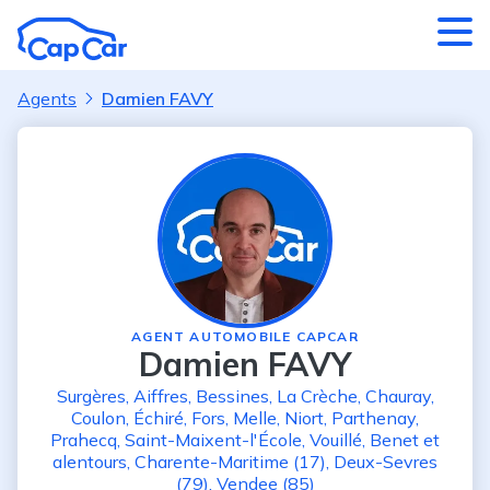
Aller au contenu principal
Agents
Damien FAVY
AGENT AUTOMOBILE CAPCAR
Damien FAVY
Surgères
,
Aiffres
,
Bessines
,
La Crèche
,
Chauray
,
Coulon
,
Échiré
,
Fors
,
Melle
,
Niort
,
Parthenay
,
Prahecq
,
Saint-Maixent-l'École
,
Vouillé
,
Benet
et
alentours
,
Charente-Maritime (17)
,
Deux-Sevres
(79)
,
Vendee (85)