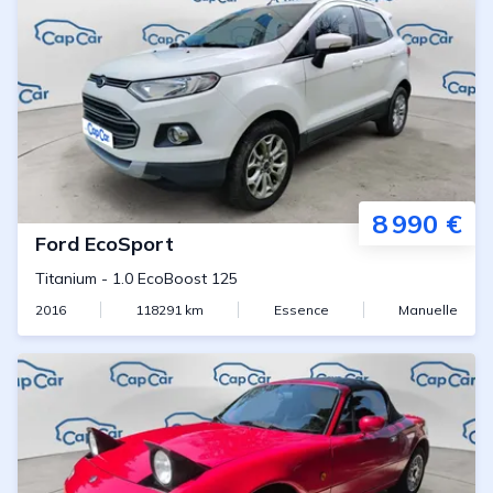
8 990 €
Ford
EcoSport
Titanium
-
1.0 EcoBoost 125
2016
118291
km
Essence
Manuelle