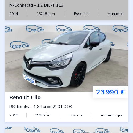
N-Connecta
-
1.2 DIG-T 115
2014
157181
km
Essence
Manuelle
23 990 €
Renault
Clio
RS Trophy
-
1.6 Turbo 220 EDC6
2018
35262
km
Essence
Automatique