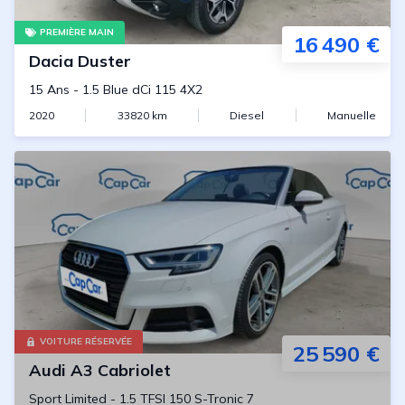
PREMIÈRE MAIN
16 490 €
Dacia
Duster
15 Ans
-
1.5 Blue dCi 115 4X2
2020
33820
km
Diesel
Manuelle
VOITURE RÉSERVÉE
25 590 €
Audi
A3 Cabriolet
Sport Limited
-
1.5 TFSI 150 S-Tronic 7