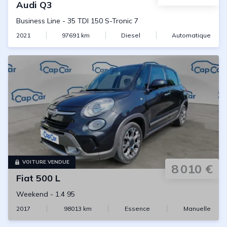
Audi
Q3
Business Line
-
35 TDI 150 S-Tronic 7
2021
97691
km
Diesel
Automatique
VOITURE VENDUE
8 010 €
Fiat
500 L
Weekend
-
1.4 95
2017
98013
km
Essence
Manuelle