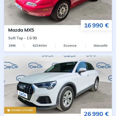
16 990 €
Mazda
MX5
Soft Top
-
1.6 90
1996
62344
km
Essence
Manuelle
BONNE AFFAIRE
26 990 €