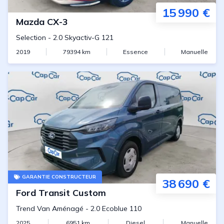
15 990 €
Mazda
CX-3
Selection
-
2.0 Skyactiv-G 121
2019
79394
km
Essence
Manuelle
GARANTIE CONSTRUCTEUR
38 690 €
Ford
Transit Custom
Trend Van Aménagé
-
2.0 Ecoblue 110
2025
6951
km
Diesel
Manuelle