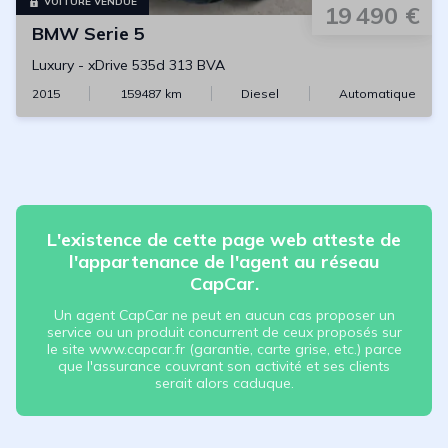
VOITURE VENDUE
19 490 €
BMW
Serie 5
Luxury
-
xDrive 535d 313 BVA
2015
159487
km
Diesel
Automatique
L'existence de cette page web atteste de
l'appartenance de l'agent au réseau
CapCar.
Un agent CapCar ne peut en aucun cas proposer un
service ou un produit concurrent de ceux proposés sur
le site www.capcar.fr (garantie, carte grise, etc.) parce
que l'assurance couvrant son activité et ses clients
serait alors caduque.