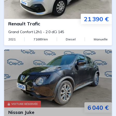
21 390 €
Renault
Trafic
Grand Confort L2h1
-
2.0 dCi 145
2021
71689
km
Diesel
Manuelle
VOITURE RÉSERVÉE
6 040 €
Nissan
Juke