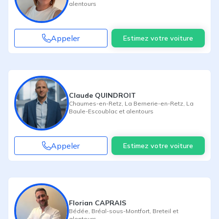
alentours
Appeler
Estimez votre voiture
Claude QUINDROIT
Chaumes-en-Retz
,
La Bernerie-en-Retz
,
La
Baule-Escoublac
et alentours
Appeler
Estimez votre voiture
Florian CAPRAIS
Bédée
,
Bréal-sous-Montfort
,
Breteil
et
alentours