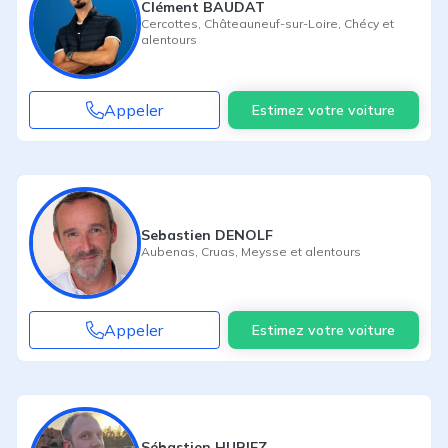
Clément BAUDAT
Cercottes
,
Châteauneuf-sur-Loire
,
Chécy
et
alentours
Appeler
Estimez votre voiture
Sebastien DENOLF
Aubenas
,
Cruas
,
Meysse
et alentours
Appeler
Estimez votre voiture
Sébastien HURIEZ