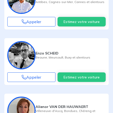
Antibes
,
Cagnes-sur-Mer
,
Cannes
et alentours
Appeler
Estimez votre voiture
Enzo SCHEID
Beaune
,
Meursault
,
Buxy
et alentours
Appeler
Estimez votre voiture
Alienor VAN DER HAUWAERT
Villeneuve-d'Ascq
,
Bondues
,
Chéreng
et