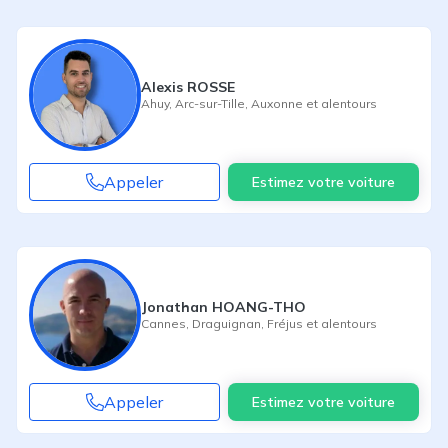
Alexis ROSSE
Ahuy
,
Arc-sur-Tille
,
Auxonne
et alentours
Appeler
Estimez votre voiture
Jonathan HOANG-THO
Cannes
,
Draguignan
,
Fréjus
et alentours
Appeler
Estimez votre voiture