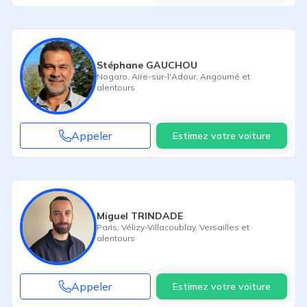
Stéphane GAUCHOU
Nogaro
,
Aire-sur-l'Adour
,
Angoumé
et
alentours
Appeler
Estimez votre voiture
Miguel TRINDADE
Paris
,
Vélizy-Villacoublay
,
Versailles
et
alentours
Appeler
Estimez votre voiture