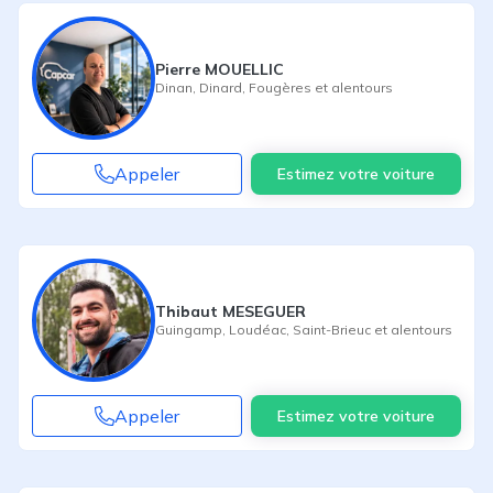
Pierre MOUELLIC
Dinan
,
Dinard
,
Fougères
et alentours
Appeler
Estimez votre voiture
Thibaut MESEGUER
Guingamp
,
Loudéac
,
Saint-Brieuc
et alentours
Appeler
Estimez votre voiture