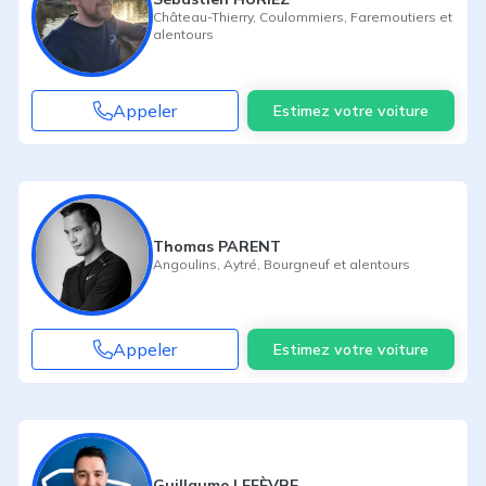
Château-Thierry
,
Coulommiers
,
Faremoutiers
et
alentours
Appeler
Estimez votre voiture
Thomas PARENT
Angoulins
,
Aytré
,
Bourgneuf
et alentours
Appeler
Estimez votre voiture
Guillaume LEFÈVRE