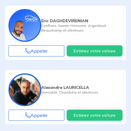
Eric DAGHDEVIRENIAN
Conflans-Sainte-Honorine
,
Argenteuil
,
Beauchamp
et alentours
Appeler
Estimez votre voiture
Alexandre LAURICELLA
Grenoble
,
Chambéry
et alentours
Appeler
Estimez votre voiture