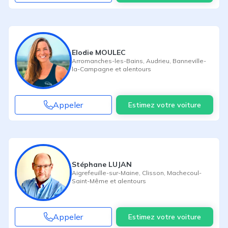
Elodie MOULEC
Arromanches-les-Bains
,
Audrieu
,
Banneville-
la-Campagne
et alentours
Appeler
Estimez votre voiture
Stéphane LUJAN
Aigrefeuille-sur-Maine
,
Clisson
,
Machecoul-
Saint-Même
et alentours
Appeler
Estimez votre voiture