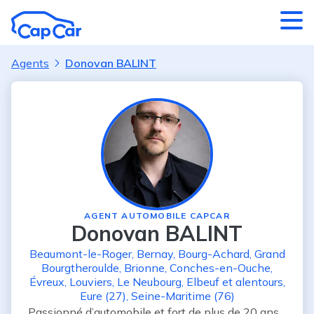
Aller au contenu principal
Agents
Donovan BALINT
AGENT AUTOMOBILE CAPCAR
Donovan BALINT
Beaumont-le-Roger
,
Bernay
,
Bourg-Achard
,
Grand
Bourgtheroulde
,
Brionne
,
Conches-en-Ouche
,
Évreux
,
Louviers
,
Le Neubourg
,
Elbeuf
et alentours
,
Eure (27)
,
Seine-Maritime (76)
Passionné d’automobile et fort de plus de 20 ans 