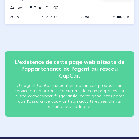
Active
-
1.5 BlueHDi 100
2018
131245
km
Diesel
Manuelle
L'existence de cette page web atteste de
l'appartenance de l'agent au réseau
CapCar.
Un agent CapCar ne peut en aucun cas proposer un
service ou un produit concurrent de ceux proposés sur
le site www.capcar.fr (garantie, carte grise, etc.) parce
que l'assurance couvrant son activité et ses clients
serait alors caduque.