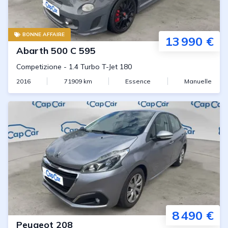
BONNE AFFAIRE
13 990 €
Abarth
500 C 595
Competizione
-
1.4 Turbo T-Jet 180
2016
71909
km
Essence
Manuelle
8 490 €
Peugeot
208