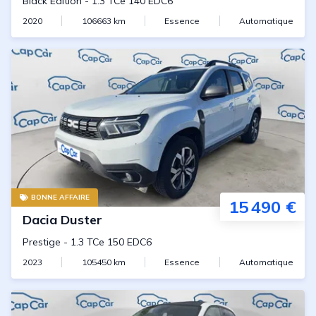
Black Edition
-
1.3 TCe 140 EDC6
2020
106663
km
Essence
Automatique
BONNE AFFAIRE
15 490 €
Dacia
Duster
Prestige
-
1.3 TCe 150 EDC6
2023
105450
km
Essence
Automatique