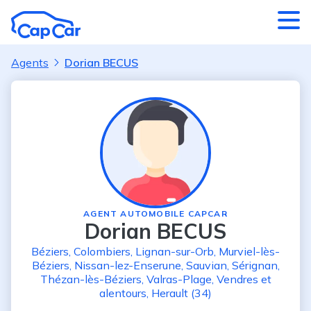
Aller au contenu principal
Agents
Dorian BECUS
AGENT AUTOMOBILE CAPCAR
Dorian BECUS
Béziers
,
Colombiers
,
Lignan-sur-Orb
,
Murviel-lès-
Béziers
,
Nissan-lez-Enserune
,
Sauvian
,
Sérignan
,
Thézan-lès-Béziers
,
Valras-Plage
,
Vendres
et
alentours
,
Herault (34)