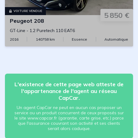
VOITURE VENDUE
5 850 €
Peugeot
208
GT-Line
-
1.2 Puretech 110 EAT6
2016
140758
km
Essence
Automatique
L'existence de cette page web atteste de
l'appartenance de l'agent au réseau
CapCar.
Un agent CapCar ne peut en aucun cas proposer un
service ou un produit concurrent de ceux proposés sur
le site www.capcar.fr (garantie, carte grise, etc.) parce
que l'assurance couvrant son activité et ses clients
serait alors caduque.