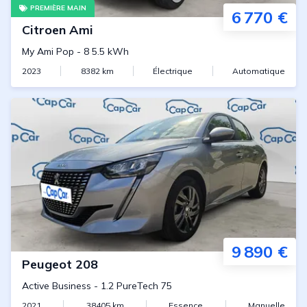
PREMIÈRE MAIN
6 770 €
Citroen
Ami
My Ami Pop
-
8 5.5 kWh
2023
8382
km
Électrique
Automatique
9 890 €
Peugeot
208
Active Business
-
1.2 PureTech 75
2021
38405
km
Essence
Manuelle