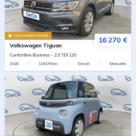
TRÈS BONNE AFFAIRE
16 270 €
Volkswagen
Tiguan
Confortline Business
-
2.0 TDI 115
2018
124179
km
Diesel
Manuelle