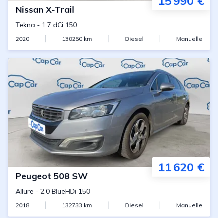
15 990 €
Nissan
X-Trail
Tekna
-
1.7 dCi 150
2020
130250
km
Diesel
Manuelle
11 620 €
Peugeot
508 SW
Allure
-
2.0 BlueHDi 150
2018
132733
km
Diesel
Manuelle