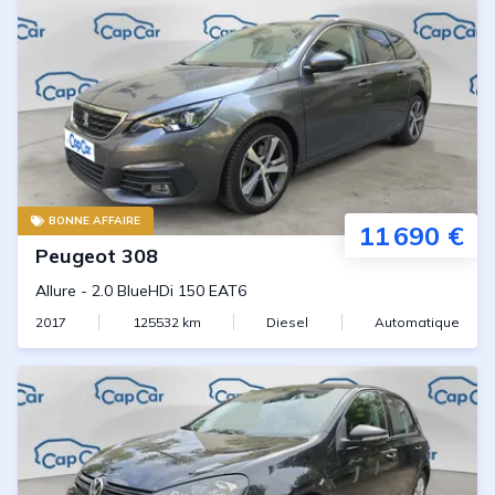
BONNE AFFAIRE
11 690 €
Peugeot
308
Allure
-
2.0 BlueHDi 150 EAT6
2017
125532
km
Diesel
Automatique