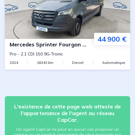
44 900 €
Mercedes
Sprinter Fourgon L3H2
Pro
-
2.1 CDI 150 9G-Tronic
2024
16343
km
Diesel
Automatique
L'existence de cette page web atteste de
l'appartenance de l'agent au réseau
CapCar.
Un agent CapCar ne peut en aucun cas proposer un
service ou un produit concurrent de ceux proposés sur