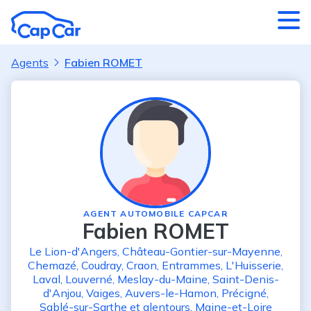
Aller au contenu principal
Agents
Fabien ROMET
AGENT AUTOMOBILE CAPCAR
Fabien ROMET
Le Lion-d'Angers
,
Château-Gontier-sur-Mayenne
,
Chemazé
,
Coudray
,
Craon
,
Entrammes
,
L'Huisserie
,
Laval
,
Louverné
,
Meslay-du-Maine
,
Saint-Denis-
d'Anjou
,
Vaiges
,
Auvers-le-Hamon
,
Précigné
,
Sablé-sur-Sarthe
et alentours
,
Maine-et-Loire