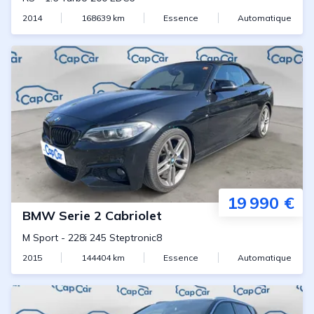
2014
168639
km
Essence
Automatique
19 990 €
BMW
Serie 2 Cabriolet
M Sport
-
228i 245 Steptronic8
2015
144404
km
Essence
Automatique