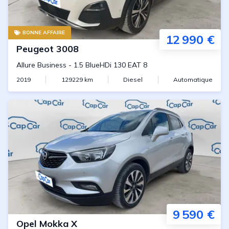
BONNE AFFAIRE
12 990 €
Peugeot
3008
Allure Business
-
1.5 BlueHDi 130 EAT 8
2019
129229
km
Diesel
Automatique
9 590 €
Opel
Mokka X