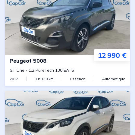
12 990 €
Peugeot
5008
GT Line
-
1.2 PureTech 130 EAT6
2017
119130
km
Essence
Automatique