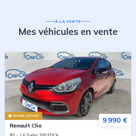
À LA VENTE
Mes véhicules en vente
BONNE AFFAIRE
9 990 €
Renault
Clio
RS
-
1.6 Turbo 200 EDC6