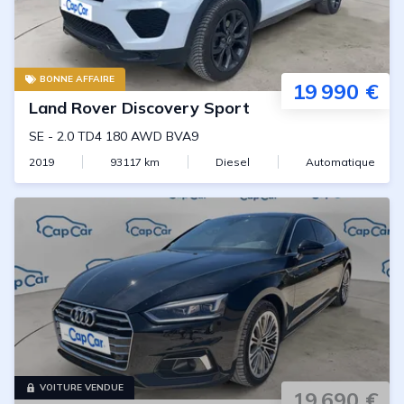
BONNE AFFAIRE
19 990 €
Land Rover
Discovery Sport
SE
-
2.0 TD4 180 AWD BVA9
2019
93117
km
Diesel
Automatique
VOITURE VENDUE
19 690 €