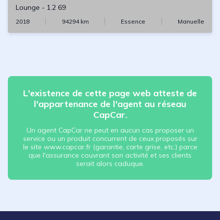
Lounge
-
1.2 69
2018
94294
km
Essence
Manuelle
L'existence de cette page web atteste de
l'appartenance de l'agent au réseau
CapCar.
Un agent CapCar ne peut en aucun cas proposer un
service ou un produit concurrent de ceux proposés sur
le site www.capcar.fr (garantie, carte grise, etc.) parce
que l'assurance couvrant son activité et ses clients
serait alors caduque.