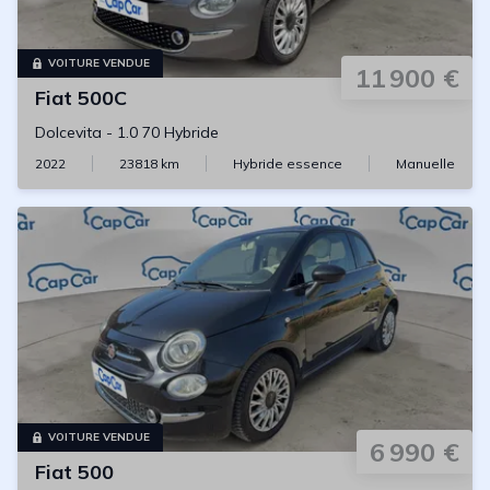
VOITURE VENDUE
11 900 €
Fiat
500C
Dolcevita
-
1.0 70 Hybride
2022
23818
km
Hybride essence
Manuelle
VOITURE VENDUE
6 990 €
Fiat
500