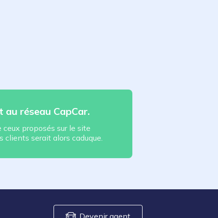
t au réseau CapCar.
ceux proposés sur le site
s clients serait alors caduque.
Devenir agent