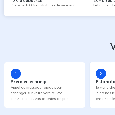
0 € à débourser
20+ sites 
Service 100% gratuit pour le vendeur
Leboncoin, L
V
1
2
Premier échange
Estimati
Appel ou message rapide pour
Je viens che
échanger sur votre voiture, vos
je prends l
contraintes et vos attentes de prix.
ensemble le 