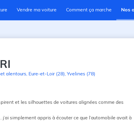
ture
Vendre ma voiture
Comment ça marche
Nos 
RI
et alentours
,
Eure-et-Loir (28)
,
Yvelines (78)
respirent et les silhouettes de voitures alignées comme des 
 j’ai simplement appris à écouter ce que l’automobile avait à 