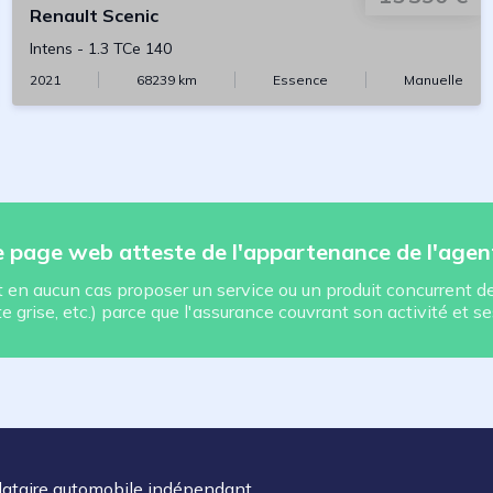
Renault
Scenic
Intens
-
1.3 TCe 140
2021
68239
km
Essence
Manuelle
te page web atteste de l'appartenance de l'agen
en aucun cas proposer un service ou un produit concurrent de 
 grise, etc.) parce que l'assurance couvrant son activité et se
dataire automobile indépendant.