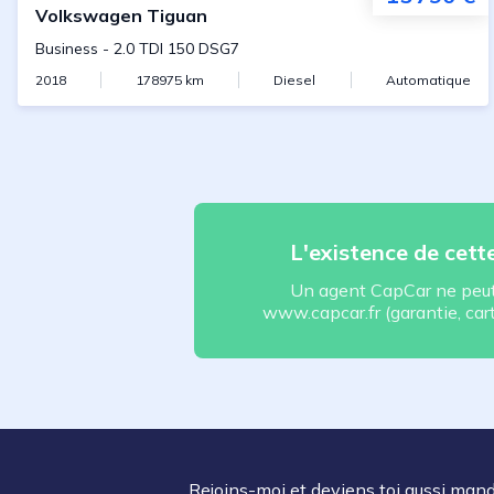
Volkswagen
Tiguan
Business
-
2.0 TDI 150 DSG7
2018
178975
km
Diesel
Automatique
L'existence de cet
Un agent CapCar ne peut 
www.capcar.fr (garantie, carte
Rejoins-moi et deviens toi aussi man