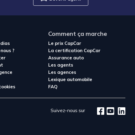
Comment ça marche
édias
Le prix CapCar
nous ?
La certification CapCar
ter
Assurance auto
nt
Les agents
agence
Les agences
Lexique automobile
cookies
FAQ
Suivez-nous sur