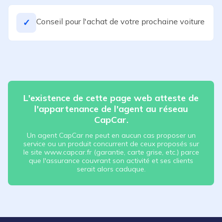
Conseil pour l'achat de votre prochaine voiture
✓
L'existence de cette page web atteste de
l'appartenance de l'agent au réseau
CapCar.
Un agent CapCar ne peut en aucun cas proposer un
service ou un produit concurrent de ceux proposés sur
le site www.capcar.fr (garantie, carte grise, etc.) parce
que l'assurance couvrant son activité et ses clients
serait alors caduque.