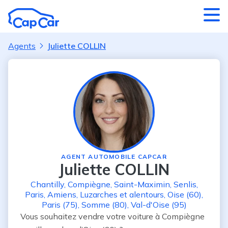
Aller au contenu principal
Agents
Juliette COLLIN
AGENT AUTOMOBILE CAPCAR
Juliette COLLIN
Chantilly
,
Compiègne
,
Saint-Maximin
,
Senlis
,
Paris
,
Amiens
,
Luzarches
et alentours
,
Oise (60)
,
Paris (75)
,
Somme (80)
,
Val-d'Oise (95)
Vous souhaitez vendre votre voiture à Compiègne 