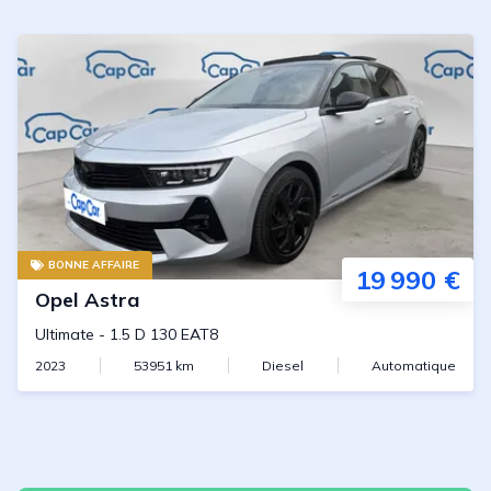
BONNE AFFAIRE
19 990 €
Opel
Astra
Ultimate
-
1.5 D 130 EAT8
2023
53951
km
Diesel
Automatique