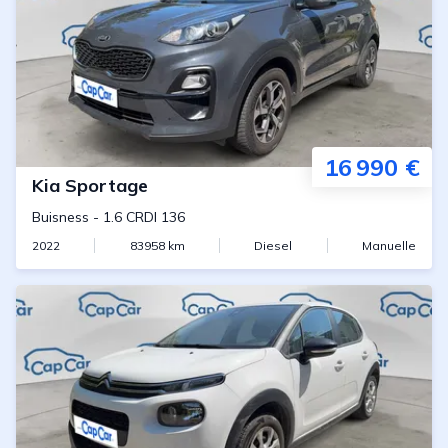
16 990 €
Kia
Sportage
Buisness
-
1.6 CRDI 136
2022
83958
km
Diesel
Manuelle