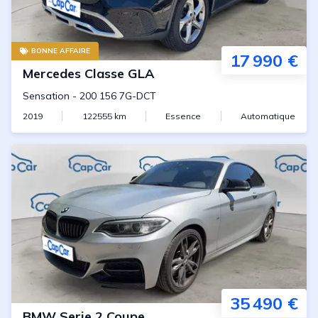
BONNE AFFAIRE
17 990 €
Mercedes
Classe GLA
Sensation
-
200 156 7G-DCT
2019
122555
km
Essence
Automatique
35 490 €
BMW
Serie 2 Coupe