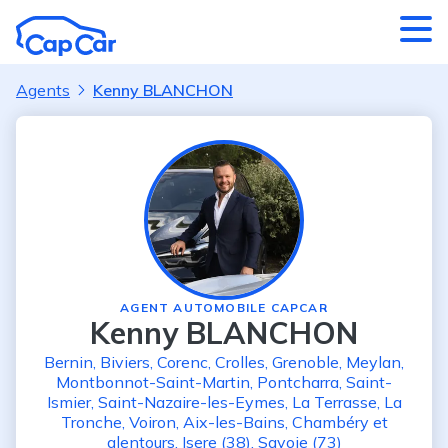
Aller au contenu principal
Agents
Kenny BLANCHON
AGENT AUTOMOBILE CAPCAR
Kenny BLANCHON
Bernin
,
Biviers
,
Corenc
,
Crolles
,
Grenoble
,
Meylan
,
Montbonnot-Saint-Martin
,
Pontcharra
,
Saint-
Ismier
,
Saint-Nazaire-les-Eymes
,
La Terrasse
,
La
Tronche
,
Voiron
,
Aix-les-Bains
,
Chambéry
et
alentours
,
Isere (38)
,
Savoie (73)