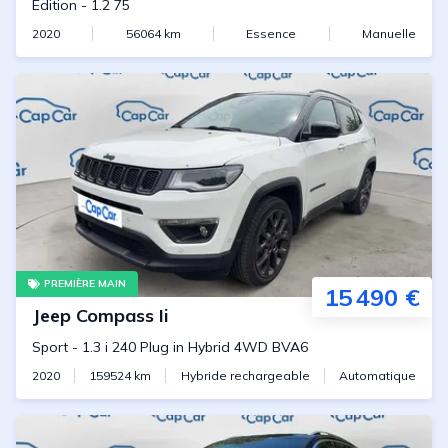
Edition
-
1.2 75
2020
56064
km
Essence
Manuelle
PREMIÈRE MAIN
15 490 €
Jeep
Compass Ii
Sport
-
1.3 i 240 Plug in Hybrid 4WD BVA6
2020
159524
km
Hybride rechargeable
Automatique