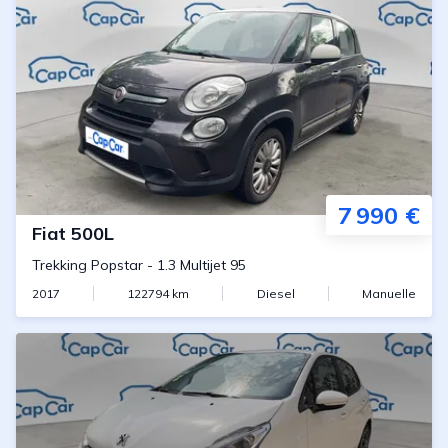
7 990 €
Fiat
500L
Trekking Popstar
-
1.3 Multijet 95
2017
122794
km
Diesel
Manuelle