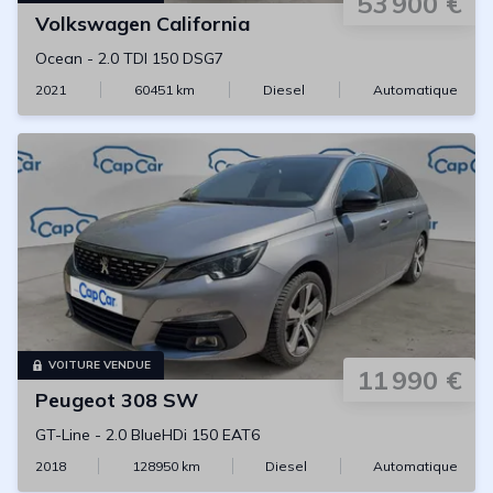
53 900 €
Volkswagen
California
Ocean
-
2.0 TDI 150 DSG7
2021
60451
km
Diesel
Automatique
VOITURE VENDUE
11 990 €
Peugeot
308 SW
GT-Line
-
2.0 BlueHDi 150 EAT6
2018
128950
km
Diesel
Automatique