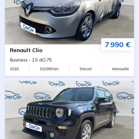
7 990 €
Renault
Clio
Business
-
1.5 dCi 75
2015
132099
km
Diesel
Manuelle