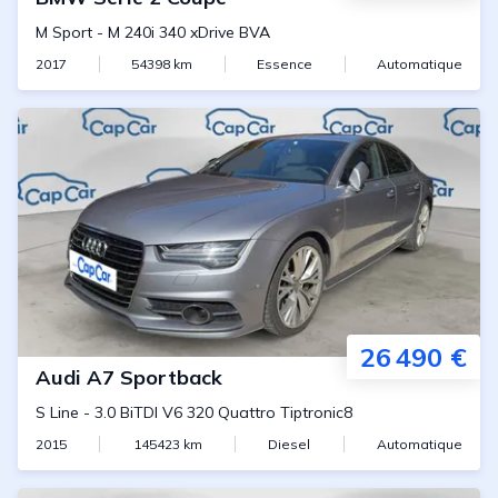
M Sport
-
M 240i 340 xDrive BVA
2017
54398
km
Essence
Automatique
26 490 €
Audi
A7 Sportback
S Line
-
3.0 BiTDI V6 320 Quattro Tiptronic8
2015
145423
km
Diesel
Automatique