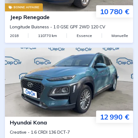
BONNE AFFAIRE
10 780 €
Jeep
Renegade
Longitude Buisness
-
1.0 GSE GPF 2WD 120 CV
2018
110770
km
Essence
Manuelle
12 990 €
Hyundai
Kona
Creative
-
1.6 CRDI 136 DCT-7