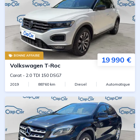
BONNE AFFAIRE
19 990 €
Volkswagen
T-Roc
Carat
-
2.0 TDI 150 DSG7
2019
88760
km
Diesel
Automatique