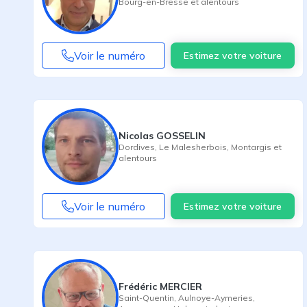
Bourg-en-Bresse
et alentours
Voir le numéro
Estimez votre voiture
Nicolas GOSSELIN
Dordives
,
Le Malesherbois
,
Montargis
et
alentours
Voir le numéro
Estimez votre voiture
Frédéric MERCIER
Saint-Quentin
,
Aulnoye-Aymeries
,