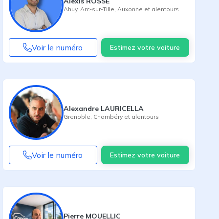
Alexis ROSSE
Ahuy
,
Arc-sur-Tille
,
Auxonne
et alentours
Voir le numéro
Estimez votre voiture
Alexandre LAURICELLA
Grenoble
,
Chambéry
et alentours
Voir le numéro
Estimez votre voiture
Pierre MOUELLIC