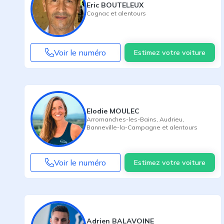
Eric BOUTELEUX
Cognac
et alentours
Voir le numéro
Estimez votre voiture
Elodie MOULEC
Arromanches-les-Bains
,
Audrieu
,
Banneville-la-Campagne
et alentours
Voir le numéro
Estimez votre voiture
Adrien BALAVOINE