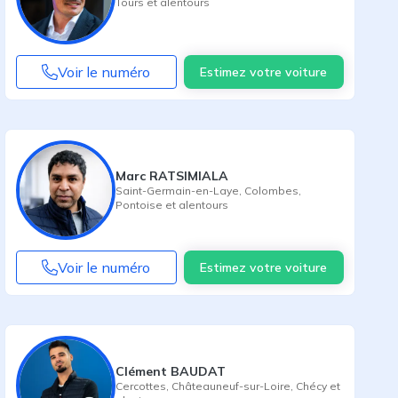
Tours
et alentours
Voir le numéro
Estimez votre voiture
Marc RATSIMIALA
Saint-Germain-en-Laye
,
Colombes
,
Pontoise
et alentours
Voir le numéro
Estimez votre voiture
Clément BAUDAT
Cercottes
,
Châteauneuf-sur-Loire
,
Chécy
et