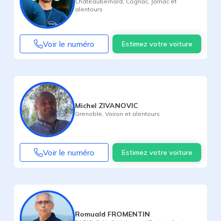
Châteaubernard
,
Cognac
,
Jarnac
et
alentours
Voir le numéro
Estimez votre voiture
Michel ZIVANOVIC
Grenoble
,
Voiron
et alentours
Voir le numéro
Estimez votre voiture
Romuald FROMENTIN