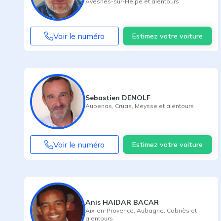
Avesnes-sur-Helpe
et alentours
Voir le numéro
Estimez votre voiture
Sebastien DENOLF
Aubenas
,
Cruas
,
Meysse
et alentours
Voir le numéro
Estimez votre voiture
Anis HAIDAR BACAR
Aix-en-Provence
,
Aubagne
,
Cabriès
et
alentours