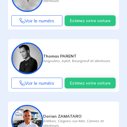
alentours
Voir le numéro
Estimez votre voiture
Thomas PARENT
Angoulins
,
Aytré
,
Bourgneuf
et alentours
Voir le numéro
Estimez votre voiture
Dorian ZAMATARO
Antibes
,
Cagnes-sur-Mer
,
Cannes
et
alentours