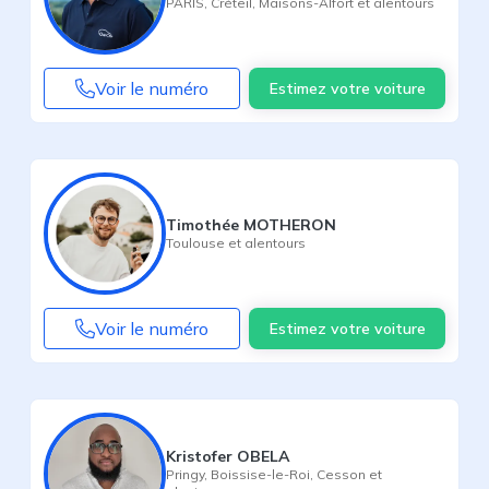
PARIS
,
Créteil
,
Maisons-Alfort
et alentours
Voir le numéro
Estimez votre voiture
Timothée MOTHERON
Toulouse
et alentours
Voir le numéro
Estimez votre voiture
Kristofer OBELA
Pringy
,
Boissise-le-Roi
,
Cesson
et