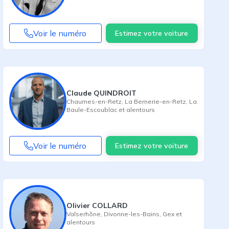
Voir le numéro
Estimez votre voiture
Claude QUINDROIT
Chaumes-en-Retz
,
La Bernerie-en-Retz
,
La
Baule-Escoublac
et alentours
Voir le numéro
Estimez votre voiture
Olivier COLLARD
Valserhône
,
Divonne-les-Bains
,
Gex
et
alentours