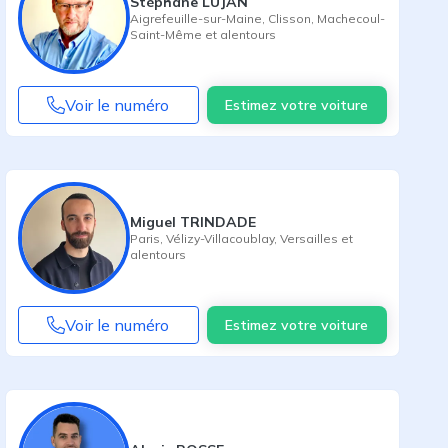
Stéphane LUJAN
Aigrefeuille-sur-Maine
,
Clisson
,
Machecoul-
Saint-Même
et alentours
Voir le numéro
Estimez votre voiture
Miguel TRINDADE
Paris
,
Vélizy-Villacoublay
,
Versailles
et
alentours
Voir le numéro
Estimez votre voiture