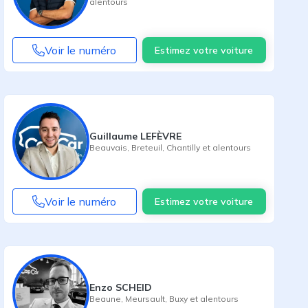
alentours
Voir le numéro
Estimez votre voiture
Guillaume LEFÈVRE
Beauvais
,
Breteuil
,
Chantilly
et alentours
Voir le numéro
Estimez votre voiture
Enzo SCHEID
Beaune
,
Meursault
,
Buxy
et alentours