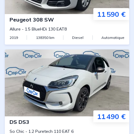
11 590 €
Peugeot
308 SW
Allure
-
1.5 BlueHDi 130 EAT8
2019
138350
km
Diesel
Automatique
11 490 €
DS
DS3
So Chic
-
1.2 Puretech 110 EAT 6