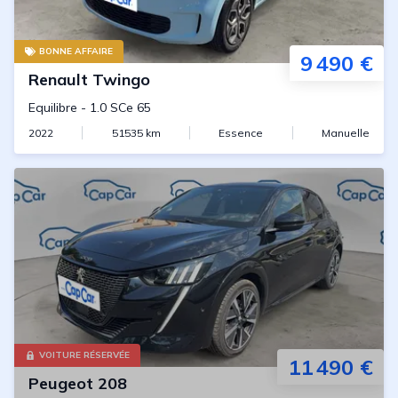
BONNE AFFAIRE
9 490 €
Renault
Twingo
Equilibre
-
1.0 SCe 65
2022
51535
km
Essence
Manuelle
VOITURE RÉSERVÉE
11 490 €
Peugeot
208