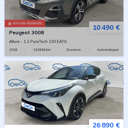
VOITURE RÉSERVÉE
10 490 €
Peugeot
3008
Allure
-
1.2 PureTech 130 EAT6
2018
132849
km
Essence
Automatique
26 890 €