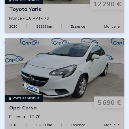
12 290 €
Toyota
Yaris
France
-
1.0 VVT-i 70
2020
26286
km
Essence
Manuelle
VOITURE VENDUE
5 690 €
Opel
Corsa
Essentia
-
1.2 70
2016
62831
km
Essence
Manuelle