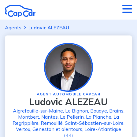
Aller au contenu principal
Agents
Ludovic ALEZEAU
AGENT AUTOMOBILE CAPCAR
Ludovic ALEZEAU
Aigrefeuille-sur-Maine
,
Le Bignon
,
Bouaye
,
Brains
,
Montbert
,
Nantes
,
Le Pellerin
,
La Planche
,
La
Regrippière
,
Remouillé
,
Saint-Sébastien-sur-Loire
,
Vertou
,
Geneston
et alentours
,
Loire-Atlantique
(44)