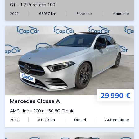
GT
-
1.2 PureTech 100
2022
68937
km
Essence
Manuelle
29 990 €
Mercedes
Classe A
AMG Line
-
200 d 150 8G-Tronic
2022
61420
km
Diesel
Automatique