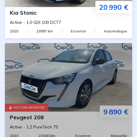
20 990 €
Kia
Stonic
Active
-
1.0 GDI 100 DCT7
2025
13897
km
Essence
Automatique
VOITURE RÉSERVÉE
9 890 €
Peugeot
208
Active
-
1.2 PureTech 75
2023
23300
km
Essence
Manuelle