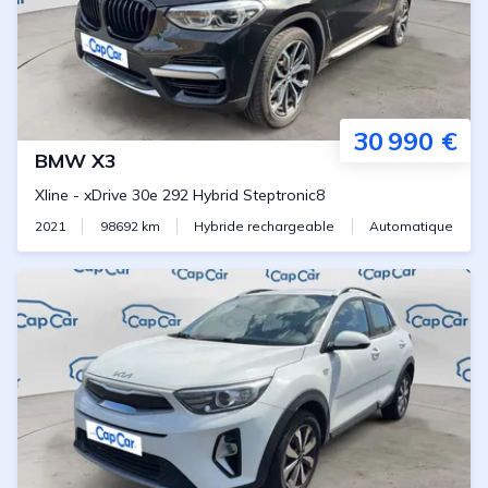
30 990 €
BMW
X3
Xline
-
xDrive 30e 292 Hybrid Steptronic8
2021
98692
km
Hybride rechargeable
Automatique