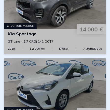
VOITURE VENDUE
14 000 €
Kia
Sportage
GT-Line
-
1.7 CRDi 141 DCT7
2018
113200
km
Diesel
Automatique
VOITURE VENDUE