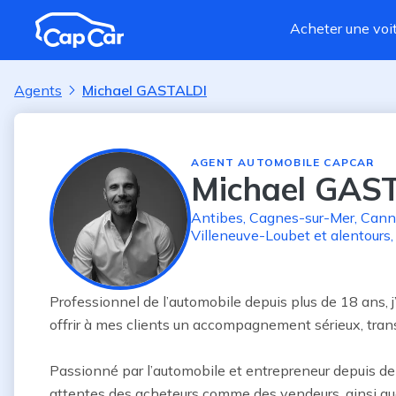
Aller au contenu principal
Acheter une voi
Agents
Michael GASTALDI
AGENT AUTOMOBILE CAPCAR
Michael GAS
Antibes
,
Cagnes-sur-Mer
,
Cann
Villeneuve-Loubet
et alentours
Professionnel de l’automobile depuis plus de 18 ans, j’
offrir à mes clients un accompagnement sérieux, trans
Passionné par l’automobile et entrepreneur depuis de 
attentes des acheteurs comme des vendeurs, ainsi que