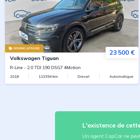
BONNE AFFAIRE
23 500 €
Volkswagen
Tiguan
R-Line
-
2.0 TDI 190 DSG7 4Motion
2018
113394
km
Diesel
Automatique
L'existence de cet
Un agent CapCar ne peut 