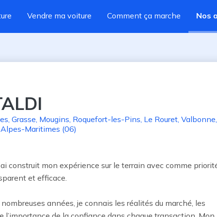
ture
Vendre ma voiture
Comment ça marche
Nos 
TALDI
es
,
Grasse
,
Mougins
,
Roquefort-les-Pins
,
Le Rouret
,
Valbonne
,
,
Alpes-Maritimes (06)
ai construit mon expérience sur le terrain avec comme priorité 
parent et efficace.

nombreuses années, je connais les réalités du marché, les 
 l’importance de la confiance dans chaque transaction. Mon 