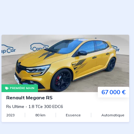
PREMIÈRE MAIN
67 000 €
Renault
Megane RS
Rs Ultime
-
1.8 TCe 300 EDC6
2023
80
km
Essence
Automatique