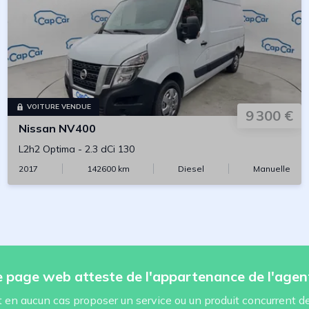
VOITURE VENDUE
9 300 €
Nissan
NV400
L2h2 Optima
-
2.3 dCi 130
2017
142600
km
Diesel
Manuelle
te page web atteste de l'appartenance de l'agen
en aucun cas proposer un service ou un produit concurrent de 