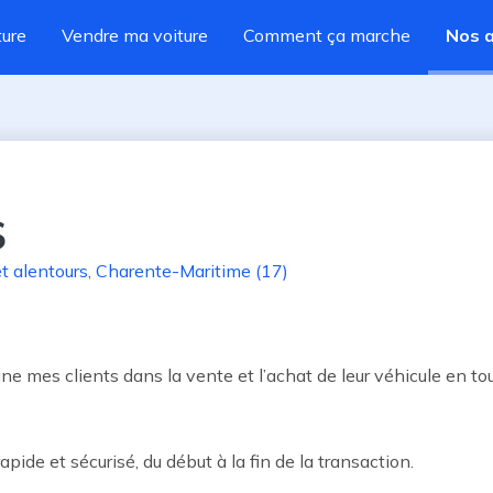
ture
Vendre ma voiture
Comment ça marche
Nos 
S
t alentours
,
Charente-Maritime (17)
 mes clients dans la vente et l’achat de leur véhicule en tou
pide et sécurisé, du début à la fin de la transaction.
