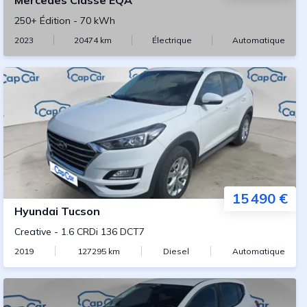
Mercedes
Classe EQA
250+ Édition
-
70 kWh
2023
20474
km
Électrique
Automatique
15 490 €
Hyundai
Tucson
Creative
-
1.6 CRDi 136 DCT7
2019
127295
km
Diesel
Automatique