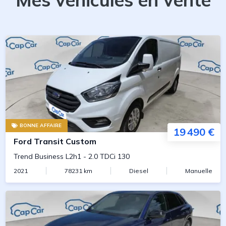
BONNE AFFAIRE
19 490 €
Ford
Transit Custom
Trend Business L2h1
-
2.0 TDCi 130
2021
78231
km
Diesel
Manuelle