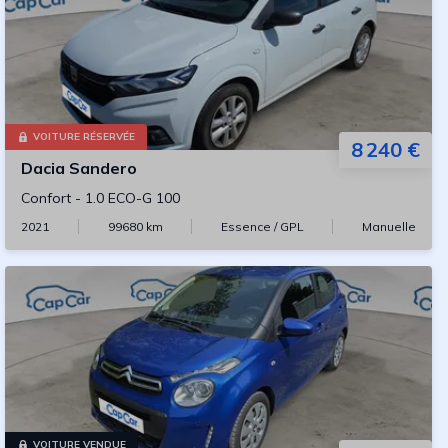
VOITURE RÉSERVÉE
8 240 €
Dacia
Sandero
Confort
-
1.0 ECO-G 100
2021
99680
km
Essence / GPL
Manuelle
VOITURE VENDUE