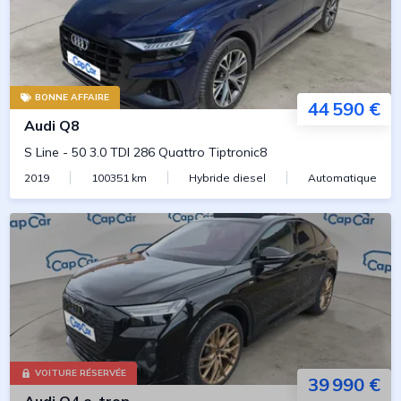
BONNE AFFAIRE
44 590 €
Audi
Q8
S Line
-
50 3.0 TDI 286 Quattro Tiptronic8
2019
100351
km
Hybride diesel
Automatique
VOITURE RÉSERVÉE
39 990 €