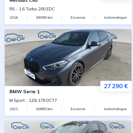
Renault
Clio
RS
-
1.6 Turbo 200 EDC
2016
69385
km
Essence
Automatique
27 290 €
BMW
Serie 1
M Sport
-
120i 178 DCT7
2021
60855
km
Essence
Automatique