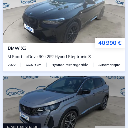
40 990 €
BMW
X3
M Sport
-
xDrive 30e 292 Hybrid Steptronic 8
2022
66079
km
Hybride rechargeable
Automatique
VOITURE VENDUE