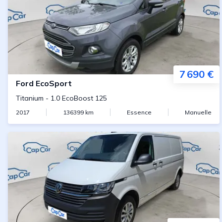
7 690 €
Ford
EcoSport
Titanium
-
1.0 EcoBoost 125
2017
136399
km
Essence
Manuelle