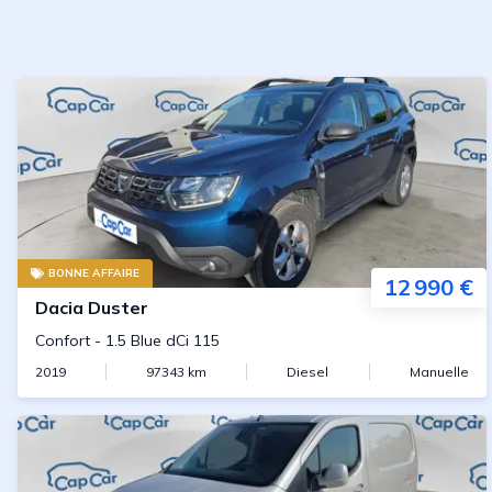
BONNE AFFAIRE
12 990 €
Dacia
Duster
Confort
-
1.5 Blue dCi 115
2019
97343
km
Diesel
Manuelle