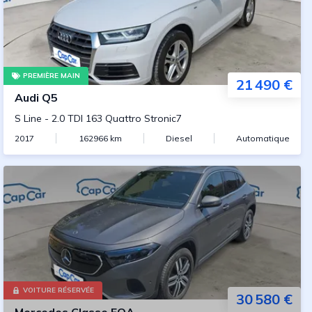
PREMIÈRE MAIN
21 490 €
Audi
Q5
S Line
-
2.0 TDI 163 Quattro Stronic7
2017
162966
km
Diesel
Automatique
VOITURE RÉSERVÉE
30 580 €