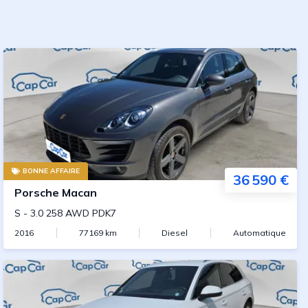
BONNE AFFAIRE
36 590 €
Porsche
Macan
S
-
3.0 258 AWD PDK7
2016
77169
km
Diesel
Automatique