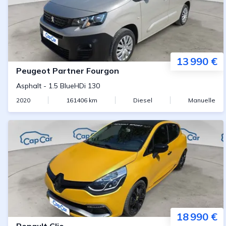
13 990 €
Peugeot
Partner Fourgon
Asphalt
-
1.5 BlueHDi 130
2020
161406
km
Diesel
Manuelle
18 990 €