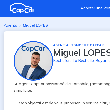
Aller au contenu principal
Acheter une voi
Agents
Miguel LOPES
AGENT AUTOMOBILE CAPCAR
Miguel LOPE
Rochefort
,
La Rochelle
,
Royan
e
🚗 Agent CapCar passionné d’automobile, j’accompagne
simplicité.

🔎 Mon objectif est de vous proposer un service clair, ra