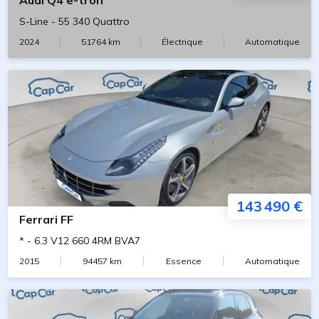
Audi
Q4 e-tron
S-Line
-
55 340 Quattro
2024
51764
km
Électrique
Automatique
143 490 €
Ferrari
FF
*
-
6.3 V12 660 4RM BVA7
2015
94457
km
Essence
Automatique