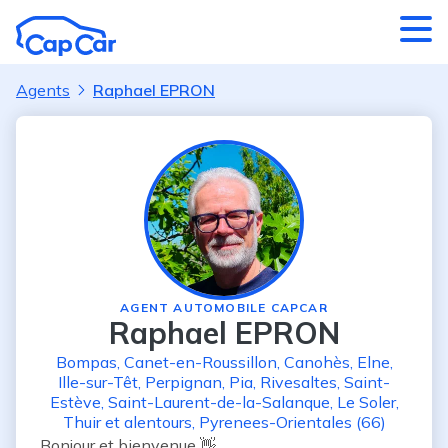
Aller au contenu principal
Agents
Raphael EPRON
AGENT AUTOMOBILE CAPCAR
Raphael EPRON
Bompas
,
Canet-en-Roussillon
,
Canohès
,
Elne
,
Ille-sur-Têt
,
Perpignan
,
Pia
,
Rivesaltes
,
Saint-
Estève
,
Saint-Laurent-de-la-Salanque
,
Le Soler
,
Thuir
et alentours
,
Pyrenees-Orientales (66)
Bonjour et bienvenue 👋
