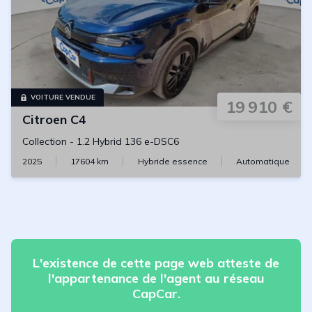
VOITURE VENDUE
19 910 €
Citroen
C4
Collection
-
1.2 Hybrid 136 e-DSC6
2025
17604
km
Hybride essence
Automatique
L'existence de cette page web atteste de
l'appartenance de l'agent au réseau
CapCar.