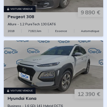
VOITURE VENDUE
9 890 €
Peugeot
308
Allure
-
1.2 PureTech 130 EAT6
2018
71921
km
Essence
Automatique
VOITURE VENDUE
12 390 €
Hyundai
Kona
Business
-
1.6 GDi 141 Hybrid DCT6