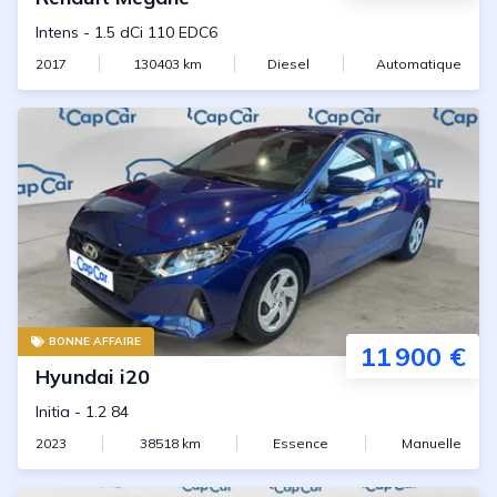
Intens
-
1.5 dCi 110 EDC6
2017
130403
km
Diesel
Automatique
BONNE AFFAIRE
11 900 €
Hyundai
i20
Initia
-
1.2 84
2023
38518
km
Essence
Manuelle