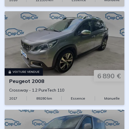
VOITURE VENDUE
6 890 €
Peugeot
2008
Crossway
-
1.2 PureTech 110
2017
89280
km
Essence
Manuelle