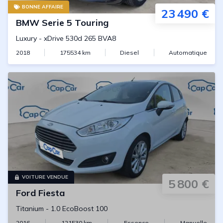
BONNE AFFAIRE
23 490 €
BMW
Serie 5 Touring
Luxury
-
xDrive 530d 265 BVA8
2018
175534
km
Diesel
Automatique
VOITURE VENDUE
5 800 €
Ford
Fiesta
Titanium
-
1.0 EcoBoost 100
2016
121530
km
Essence
Manuelle