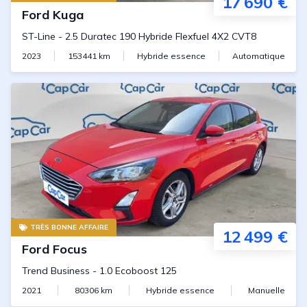
17 690 €
Ford
Kuga
ST-Line
-
2.5 Duratec 190 Hybride Flexfuel 4X2 CVT8
2023
153441
km
Hybride essence
Automatique
TRÈS BONNE AFFAIRE
12 499 €
Ford
Focus
Trend Business
-
1.0 Ecoboost 125
2021
80306
km
Hybride essence
Manuelle