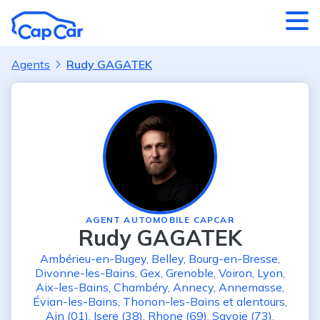
Aller au contenu principal
Agents
Rudy GAGATEK
AGENT AUTOMOBILE CAPCAR
Rudy GAGATEK
Ambérieu-en-Bugey
,
Belley
,
Bourg-en-Bresse
,
Divonne-les-Bains
,
Gex
,
Grenoble
,
Voiron
,
Lyon
,
Aix-les-Bains
,
Chambéry
,
Annecy
,
Annemasse
,
Évian-les-Bains
,
Thonon-les-Bains
et alentours
,
Ain (01)
,
Isere (38)
,
Rhone (69)
,
Savoie (73)
,