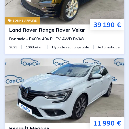
BONNE AFFAIRE
39 190 €
Land Rover
Range Rover Velar
Dynamic
-
P400e 404 PHEV AWD BVA8
2023
106854
km
Hybride rechargeable
Automatique
11 990 €
Renault
Megane