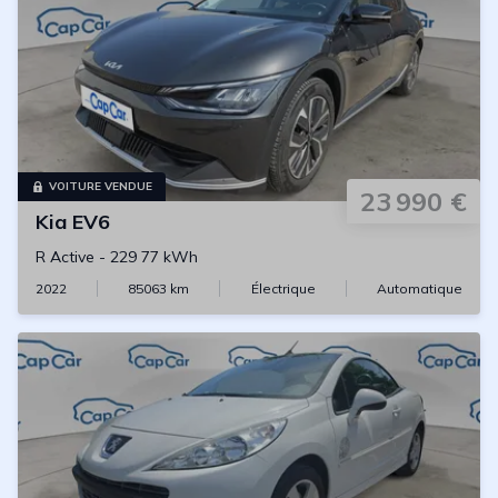
VOITURE VENDUE
23 990 €
Kia
EV6
R Active
-
229 77 kWh
2022
85063
km
Électrique
Automatique