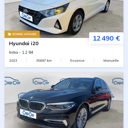
BONNE AFFAIRE
12 490 €
Hyundai
i20
Initia
-
1.2 84
2023
35697
km
Essence
Manuelle