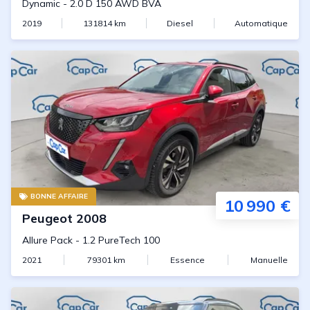
Dynamic
-
2.0 D 150 AWD BVA
2019
131814
km
Diesel
Automatique
BONNE AFFAIRE
10 990 €
Peugeot
2008
Allure Pack
-
1.2 PureTech 100
2021
79301
km
Essence
Manuelle