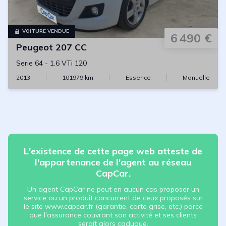
VOITURE VENDUE
6 490 €
Peugeot
207 CC
Serie 64
-
1.6 VTi 120
2013
101979
km
Essence
Manuelle
L'existence de cette page web atteste de
l'appartenance de l'agent au réseau
CapCar.
Un agent CapCar ne peut en aucun cas proposer un
service ou un produit concurrent de ceux proposés sur
le site www.capcar.fr (garantie, carte grise, etc.) parce
que l'assurance couvrant son activité et ses clients
serait alors caduque.