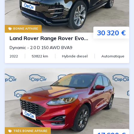
BONNE AFFAIRE
30 320 €
Land Rover
Range Rover Evoque
Dynamic
-
2.0 D 150 AWD BVA9
2022
53822
km
Hybride diesel
Automatique
TRÈS BONNE AFFAIRE