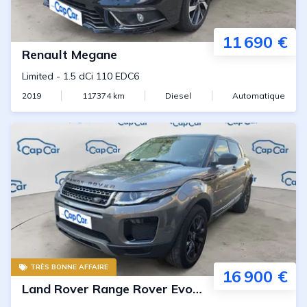
11 690 €
Renault
Megane
Limited
-
1.5 dCi 110 EDC6
2019
117374
km
Diesel
Automatique
TRÈS BONNE AFFAIRE
16 900 €
Land Rover
Range Rover Evoque