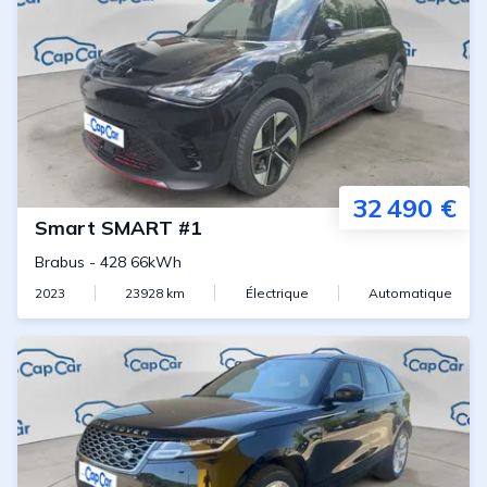
32 490 €
Smart
SMART #1
Brabus
-
428 66kWh
2023
23928
km
Électrique
Automatique