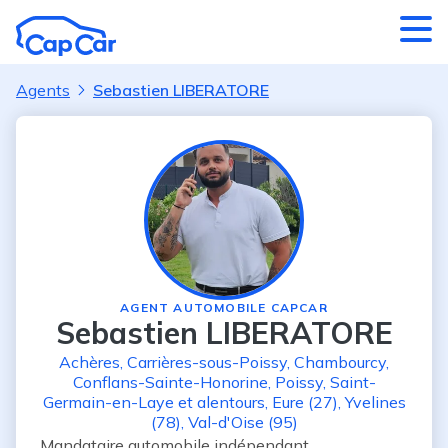
Aller au contenu principal
Agents
Sebastien LIBERATORE
AGENT AUTOMOBILE CAPCAR
Sebastien LIBERATORE
Achères
,
Carrières-sous-Poissy
,
Chambourcy
,
Conflans-Sainte-Honorine
,
Poissy
,
Saint-
Germain-en-Laye
et alentours
,
Eure (27)
,
Yvelines
(78)
,
Val-d'Oise (95)
Mandataire automobile indépendant, 