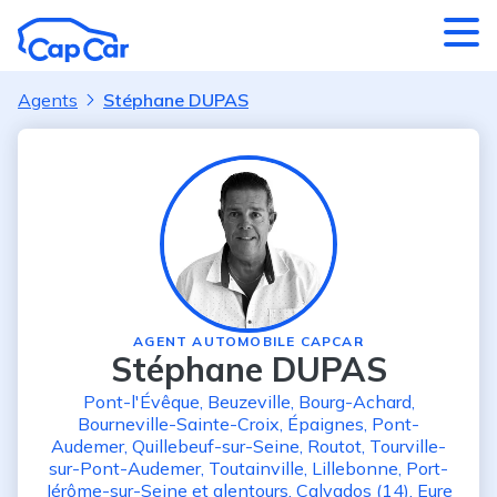
Aller au contenu principal
Agents
Stéphane DUPAS
AGENT AUTOMOBILE CAPCAR
Stéphane DUPAS
Pont-l'Évêque
,
Beuzeville
,
Bourg-Achard
,
Bourneville-Sainte-Croix
,
Épaignes
,
Pont-
Audemer
,
Quillebeuf-sur-Seine
,
Routot
,
Tourville-
sur-Pont-Audemer
,
Toutainville
,
Lillebonne
,
Port-
Jérôme-sur-Seine
et alentours
,
Calvados (14)
,
Eure