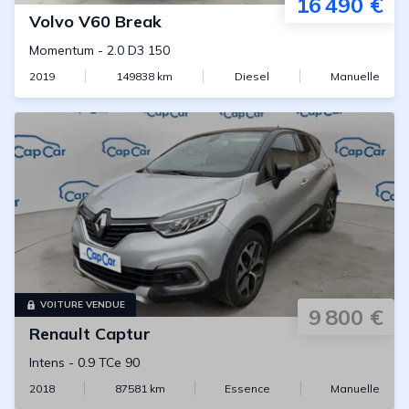
16 490 €
Volvo
V60 Break
Momentum
-
2.0 D3 150
2019
149838
km
Diesel
Manuelle
VOITURE VENDUE
9 800 €
Renault
Captur
Intens
-
0.9 TCe 90
2018
87581
km
Essence
Manuelle