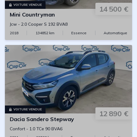
VOITURE VENDUE
14 500 €
Mini
Countryman
Jcw
-
2.0 Cooper S 192 BVA8
2018
134852
km
Essence
Automatique
VOITURE VENDUE
12 890 €
Dacia
Sandero Stepway
Confort
-
1.0 TCe 90 BVA6