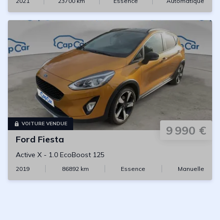
2021
23700
km
Essence
Automatique
VOITURE VENDUE
9 990 €
Ford
Fiesta
Active X
-
1.0 EcoBoost 125
2019
86892
km
Essence
Manuelle