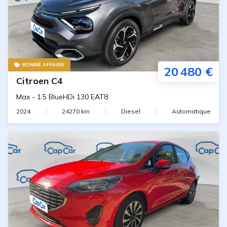
BONNE AFFAIRE
20 480 €
Citroen
C4
Max
-
1.5 BlueHDi 130 EAT8
2024
24270
km
Diesel
Automatique