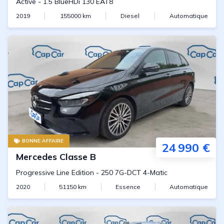
Active
-
1.5 BlueHDi 130 EAT8
2019
155000
km
Diesel
Automatique
BONNE AFFAIRE
24 990 €
Mercedes
Classe B
Progressive Line Edition
-
250 7G-DCT 4-Matic
2020
51150
km
Essence
Automatique