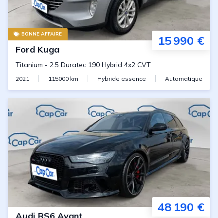
BONNE AFFAIRE
15 990 €
Ford
Kuga
Titanium
-
2.5 Duratec 190 Hybrid 4x2 CVT
2021
115000
km
Hybride essence
Automatique
48 190 €
Audi
RS6 Avant