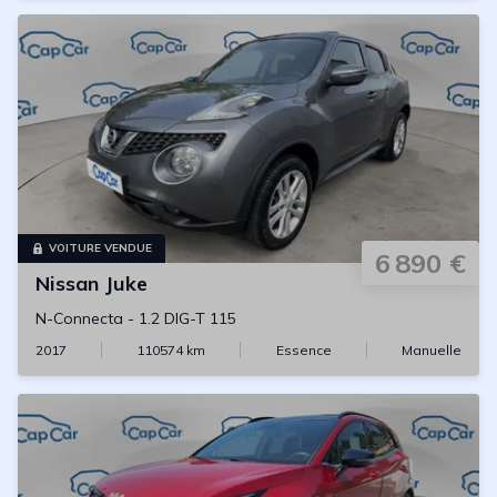
VOITURE VENDUE
6 890 €
Nissan
Juke
N-Connecta
-
1.2 DIG-T 115
2017
110574
km
Essence
Manuelle