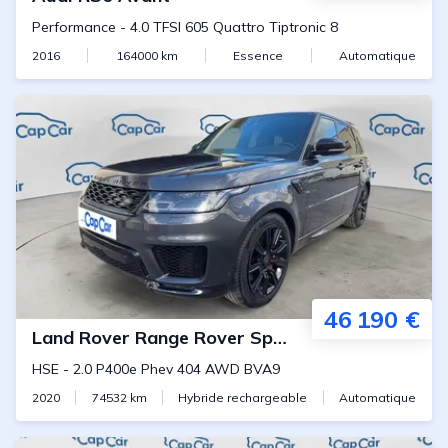
Performance
-
4.0 TFSI 605 Quattro Tiptronic 8
2016
164000
km
Essence
Automatique
46 190 €
Land Rover
Range Rover Sport
HSE
-
2.0 P400e Phev 404 AWD BVA9
2020
74532
km
Hybride rechargeable
Automatique