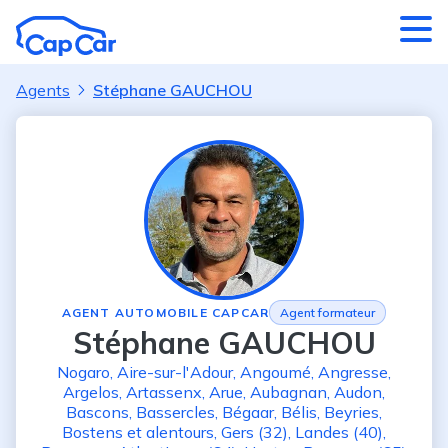
Aller au contenu principal
Agents
Stéphane GAUCHOU
AGENT AUTOMOBILE CAPCAR
Agent formateur
Stéphane GAUCHOU
Nogaro
,
Aire-sur-l'Adour
,
Angoumé
,
Angresse
,
Argelos
,
Artassenx
,
Arue
,
Aubagnan
,
Audon
,
Bascons
,
Bassercles
,
Bégaar
,
Bélis
,
Beyries
,
Bostens
et alentours
,
Gers (32)
,
Landes (40)
,