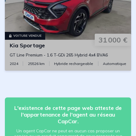
VOITURE VENDUE
31 000 €
Kia
Sportage
GT Line Premium
-
1.6 T-GDi 265 Hybrid 4x4 BVA6
2024
25526
km
Hybride rechargeable
Automatique
L'existence de cette page web atteste de
l'appartenance de l'agent au réseau
CapCar.
Un agent CapCar ne peut en aucun cas proposer un