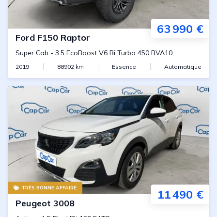
63 990 €
Ford
F150 Raptor
Super Cab
-
3.5 EcoBoost V6 Bi Turbo 450 BVA10
2019
88902
km
Essence
Automatique
TRÈS BONNE AFFAIRE
11 490 €
Peugeot
3008