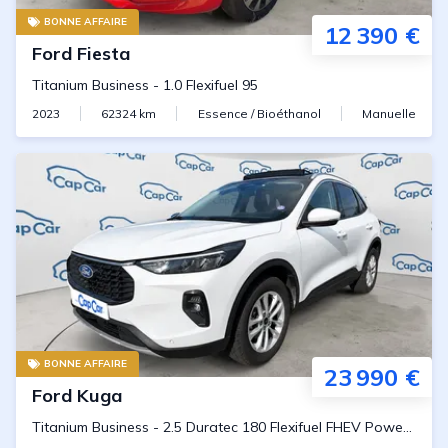
BONNE AFFAIRE
12 390 €
Ford
Fiesta
Titanium Business
-
1.0 Flexifuel 95
2023
62324
km
Essence / Bioéthanol
Manuelle
BONNE AFFAIRE
23 990 €
Ford
Kuga
Titanium Business
-
2.5 Duratec 180 Flexifuel FHEV Powerwhift 8