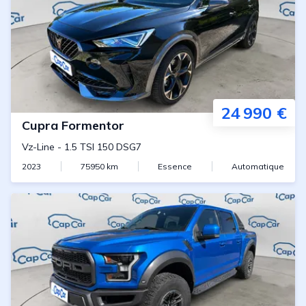
24 990 €
Cupra
Formentor
Vz-Line
-
1.5 TSI 150 DSG7
2023
75950
km
Essence
Automatique