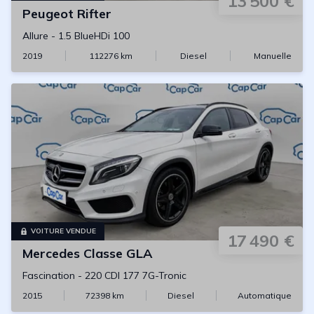
13 500 €
Peugeot
Rifter
Allure
-
1.5 BlueHDi 100
2019
112276
km
Diesel
Manuelle
VOITURE VENDUE
17 490 €
Mercedes
Classe GLA
Fascination
-
220 CDI 177 7G-Tronic
2015
72398
km
Diesel
Automatique