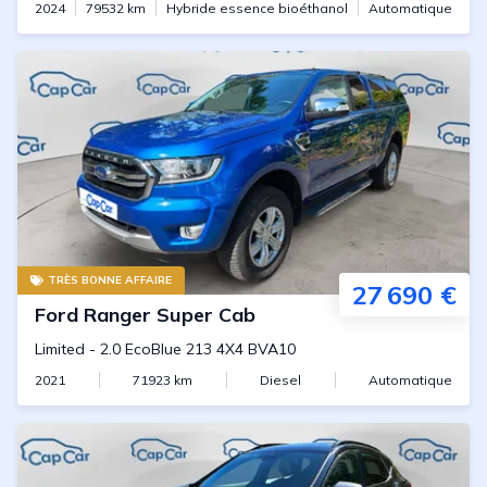
2024
79532
km
Hybride essence bioéthanol
Automatique
TRÈS BONNE AFFAIRE
27 690 €
Ford
Ranger Super Cab
Limited
-
2.0 EcoBlue 213 4X4 BVA10
2021
71923
km
Diesel
Automatique