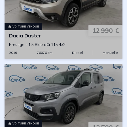
VOITURE VENDUE
12 990 €
Dacia
Duster
Prestige
-
1.5 Blue dCi 115 4x2
2019
76076
km
Diesel
Manuelle
VOITURE VENDUE