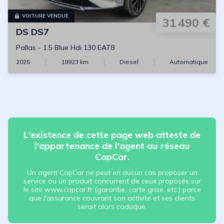
VOITURE VENDUE
31 490 €
DS
DS7
Pallas
-
1.5 Blue Hdi 130 EAT8
2025
19923
km
Diesel
Automatique
L'existence de cette page web atteste de
l'appartenance de l'agent au réseau
CapCar.
Un agent CapCar ne peut en aucun cas proposer un
service ou un produit concurrent de ceux proposés sur
le site www.capcar.fr (garantie, carte grise, etc.) parce
que l'assurance couvrant son activité et ses clients
serait alors caduque.