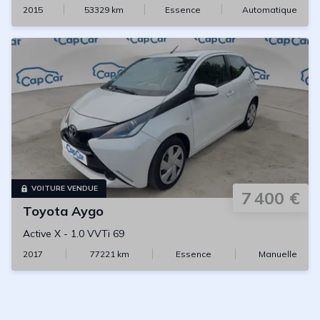
2015
53329
km
Essence
Automatique
VOITURE VENDUE
7 400 €
Toyota
Aygo
Active X
-
1.0 VVTi 69
2017
77221
km
Essence
Manuelle