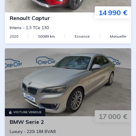
14 990 €
Renault
Captur
Intens
-
1.3 TCe 130
2020
50089
km
Essence
Manuelle
VOITURE VENDUE
17 000 €
BMW
Serie 2
Luxury
-
220i 184 BVA8