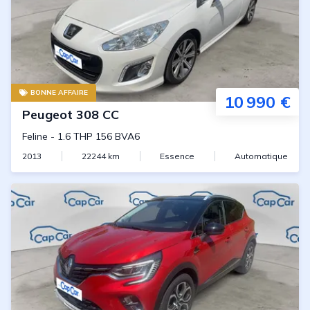
BONNE AFFAIRE
10 990 €
Peugeot
308 CC
Feline
-
1.6 THP 156 BVA6
2013
22244
km
Essence
Automatique