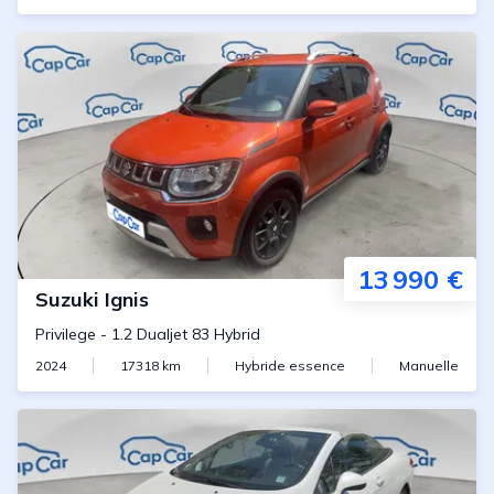
13 990 €
Suzuki
Ignis
Privilege
-
1.2 Dualjet 83 Hybrid
2024
17318
km
Hybride essence
Manuelle