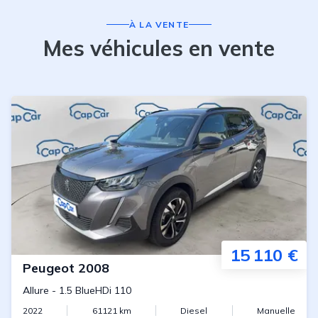
À LA VENTE
Mes véhicules en vente
15 110 €
Peugeot
2008
Allure
-
1.5 BlueHDi 110
2022
61121
km
Diesel
Manuelle