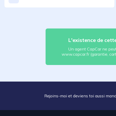
L'existence de cet
Un agent CapCar ne peut 
www.capcar.fr (garantie, carte
Rejoins-moi et deviens toi aussi man