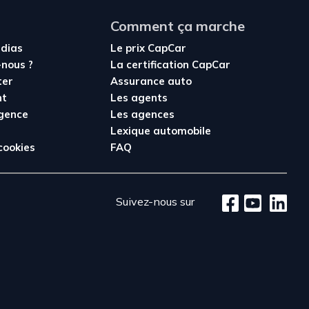
Comment ça marche
édias
Le prix CapCar
nous ?
La certification CapCar
ter
Assurance auto
nt
Les agents
agence
Les agences
Lexique automobile
cookies
FAQ
Suivez-nous sur