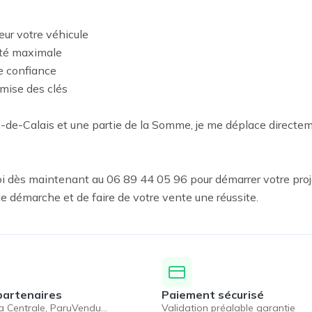
ur votre véhicule

ité maximale

e confiance

mise des clés

s-de-Calais et une partie de la Somme, je me déplace directem
 dès maintenant au 06 89 44 05 96 pour démarrer votre proje
e démarche et de faire de votre vente une réussite.
partenaires
Paiement sécurisé
a Centrale, ParuVendu…
Validation préalable garantie