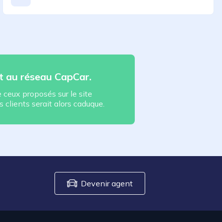
t au réseau CapCar.
ceux proposés sur le site
s clients serait alors caduque.
Devenir agent