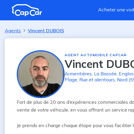
Aller au contenu principal
Acheter une voi
Agents
Vincent DUBOIS
AGENT AUTOMOBILE CAPCAR
Vincent DUB
Armentières
,
La Bassée
,
Englos
Plage
,
Rue
et alentours
,
Nord (5
Fort de plus de 20 ans d’expériences commerciales don
vente de votre véhicule, en vous offrant un service rapid
Je prends en charge chaque étape pour vous faciliter la