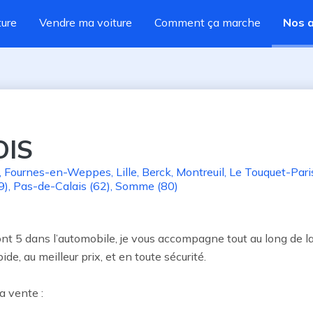
ture
Vendre ma voiture
Comment ça marche
Nos 
OIS
,
Fournes-en-Weppes
,
Lille
,
Berck
,
Montreuil
,
Le Touquet-Pari
9)
,
Pas-de-Calais (62)
,
Somme (80)
t 5 dans l’automobile, je vous accompagne tout au long de la
e, au meilleur prix, et en toute sécurité.

 vente :
