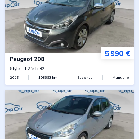
5 990 €
Peugeot
208
Style
-
1.2 VTi 82
2016
108963
km
Essence
Manuelle