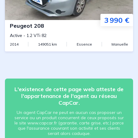
3 990 €
Peugeot
208
Active
-
1.2 VTi 82
2014
149051
km
Essence
Manuelle
L'existence de cette page web atteste de
l'appartenance de l'agent au réseau
CapCar.
Un agent CapCar ne peut en aucun cas proposer un
service ou un produit concurrent de ceux proposés sur
le site www.capcar.fr (garantie, carte grise, etc.) parce
que l'assurance couvrant son activité et ses clients
serait alors caduque.