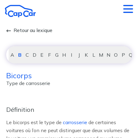
Aller au contenu principal
Retour au lexique
A
B
C
D
E
F
G
H
I
J
K
L
M
N
O
P
Q
Bicorps
Type de carrosserie
Définition
Le bicorps est le type de
carrosserie
de certaines
voitures où l’on ne peut distinguer que deux volumes de