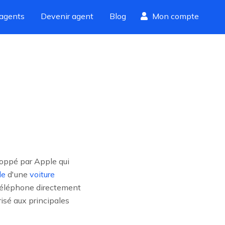
agents
Devenir agent
Blog
Mon compte
oppé par Apple qui
le
d'une
voiture
u téléphone directement
risé aux principales