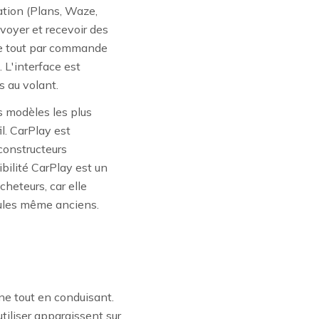
gation (Plans, Waze,
voyer et recevoir des
le tout par commande
. L'interface est
s au volant.
s modèles les plus
l. CarPlay est
constructeurs
bilité CarPlay est un
cheteurs, car elle
cules même anciens.
ne tout en conduisant.
tiliser apparaissent sur