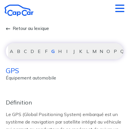
Aller au contenu principal
Retour au lexique
A
B
C
D
E
F
G
H
I
J
K
L
M
N
O
P
Q
GPS
Équipement automobile
Définition
Le GPS (Global Positioning System) embarqué est un
système de navigation par satellite intégré au véhicule