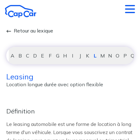
Aller au contenu principal
Retour au lexique
A
B
C
D
E
F
G
H
I
J
K
L
M
N
O
P
Q
Leasing
Location longue durée avec option flexible
Définition
Le leasing automobile est une forme de location à long
terme d'un véhicule. Lorsque vous souscrivez un contrat