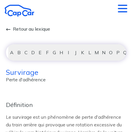
Aller au contenu principal
Retour au lexique
A
B
C
D
E
F
G
H
I
J
K
L
M
N
O
P
Q
Survirage
Perte d'adhérence
Définition
Le survirage est un phénomène de perte d'adhérence
du train arrière qui provoque une rotation excessive du