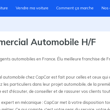
iture
Vendre ma voiture
Comment ça marche
Nos 
mercial Automobile H/F
gents automobiles en France. Élu meilleure franchise de Fr
l automobile chez CapCar est fait pour celles et ceux qui 
 les particuliers dans leur projet automobile, de la premiè
le est d'écouter, de conseiller et de rassurer vos clients to
 expert en mécanique : CapCar met à votre disposition tous
 métier. Ce qui compte, c'est votre sens du service, votre 