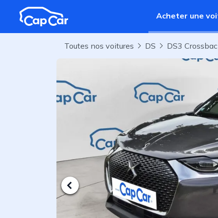
Aller au contenu principal
Acheter une voi
Toutes nos voitures
DS
DS3 Crossba