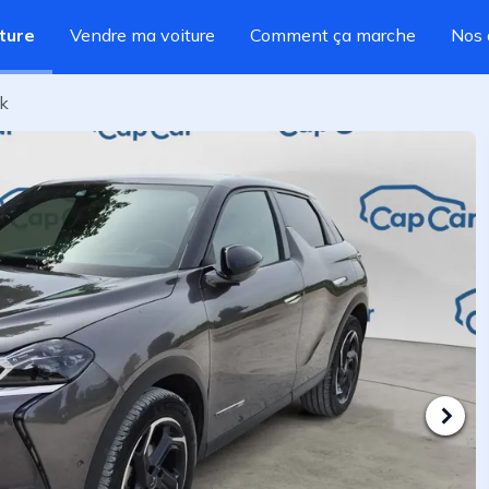
ture
Vendre ma voiture
Comment ça marche
Nos 
ck