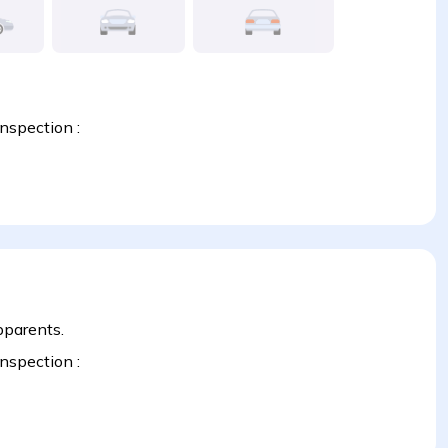
inspection :
pparents.
inspection :