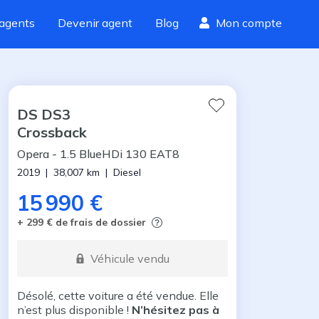
agents
Devenir agent
Blog
Mon compte
DS
DS3
Crossback
Opera
-
1.5 BlueHDi 130 EAT8
2019
|
38,007
km
|
Diesel
15 990 €
+ 299 € de frais de dossier
Véhicule vendu
Désolé, cette voiture a été vendue. Elle
n’est plus disponible !
N’hésitez pas à