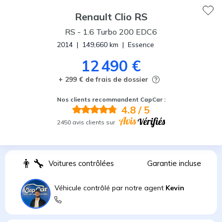
Renault
Clio RS
RS
-
1.6 Turbo 200 EDC6
2014
|
149,660
km
|
Essence
12 490 €
+ 299 € de frais de dossier
Nos clients recommandent CapCar :
4.8
/ 5
2450 avis clients sur
👨
Voitures contrôlées
Garantie incluse
Véhicule contrôlé par notre agent
Kevin