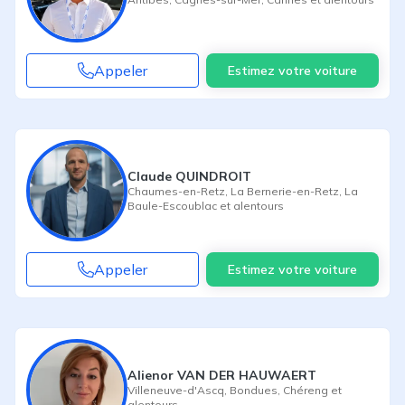
Appeler
Estimez votre voiture
Claude QUINDROIT
Chaumes-en-Retz
,
La Bernerie-en-Retz
,
La
Baule-Escoublac
et alentours
Appeler
Estimez votre voiture
Alienor VAN DER HAUWAERT
Villeneuve-d'Ascq
,
Bondues
,
Chéreng
et
alentours