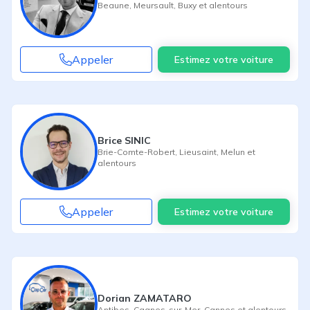
Beaune
,
Meursault
,
Buxy
et alentours
Appeler
Estimez votre voiture
Brice SINIC
Brie-Comte-Robert
,
Lieusaint
,
Melun
et
alentours
Appeler
Estimez votre voiture
Dorian ZAMATARO
Antibes
,
Cagnes-sur-Mer
,
Cannes
et alentours