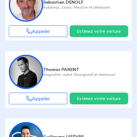
Sebastien DENOLF
Aubenas
,
Cruas
,
Meysse
et alentours
Appeler
Estimez votre voiture
Thomas PARENT
Angoulins
,
Aytré
,
Bourgneuf
et alentours
Appeler
Estimez votre voiture
Guillaume LEFÈVRE