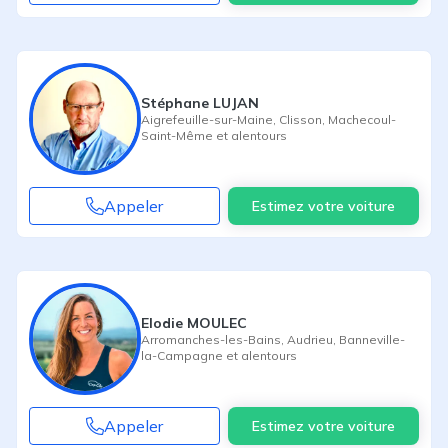
Stéphane LUJAN
Aigrefeuille-sur-Maine
,
Clisson
,
Machecoul-
Saint-Même
et alentours
Appeler
Estimez votre voiture
Elodie MOULEC
Arromanches-les-Bains
,
Audrieu
,
Banneville-
la-Campagne
et alentours
Appeler
Estimez votre voiture