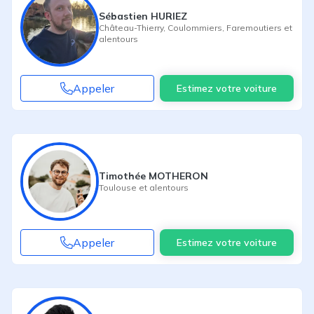
Sébastien HURIEZ
Château-Thierry
,
Coulommiers
,
Faremoutiers
et
alentours
Appeler
Estimez votre voiture
Timothée MOTHERON
Toulouse
et alentours
Appeler
Estimez votre voiture