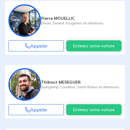
Pierre MOUELLIC
Dinan
,
Dinard
,
Fougères
et alentours
Appeler
Estimez votre voiture
Thibaut MESEGUER
Guingamp
,
Loudéac
,
Saint-Brieuc
et alentours
Appeler
Estimez votre voiture