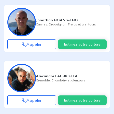
Jonathan HOANG-THO
Cannes
,
Draguignan
,
Fréjus
et alentours
Appeler
Estimez votre voiture
Alexandre LAURICELLA
Grenoble
,
Chambéry
et alentours
Appeler
Estimez votre voiture