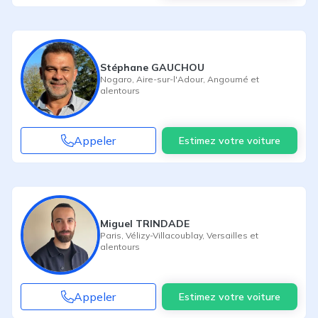
Stéphane GAUCHOU
Nogaro
,
Aire-sur-l'Adour
,
Angoumé
et
alentours
Appeler
Estimez votre voiture
Miguel TRINDADE
Paris
,
Vélizy-Villacoublay
,
Versailles
et
alentours
Appeler
Estimez votre voiture